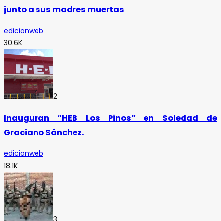
junto a sus madres muertas
edicionweb
30.6K
2
Inauguran “HEB Los Pinos” en Soledad de
Graciano Sánchez.
edicionweb
18.1K
3