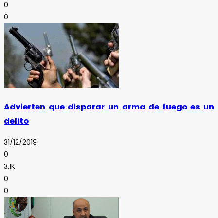
0
0
Advierten que disparar un arma de fuego es un
delito
31/12/2019
0
3.1K
0
0