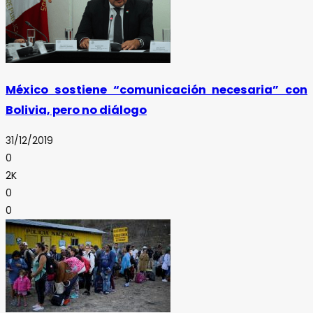
México sostiene “comunicación necesaria” con
Bolivia, pero no diálogo
31/12/2019
0
2K
0
0