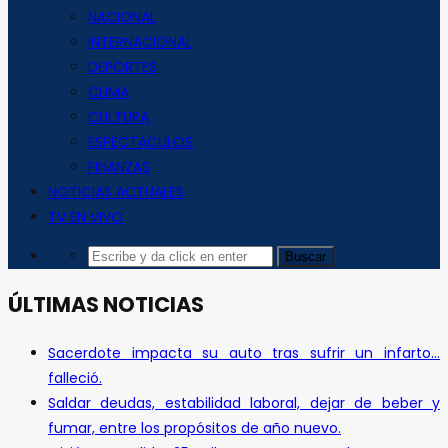
NACIONAL
INTERNACIONAL
DEPORTES
CLIMA
CULTURA
ESPECTACULOS
FINANZAS
NOTICIAS ACTUALES
TV EN VIVO
ÚLTIMAS NOTICIAS
Sacerdote impacta su auto tras sufrir un infarto…
falleció.
Saldar deudas, estabilidad laboral, dejar de beber y
fumar, entre los propósitos de año nuevo.