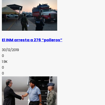
El INM arresta a 276 “polleros”
30/12/2019
0
1.9K
0
0