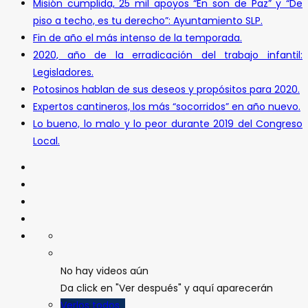
Misión cumplida, 25 mil apoyos “En son de Paz” y “De
piso a techo, es tu derecho”: Ayuntamiento SLP.
Fin de año el más intenso de la temporada.
2020, año de la erradicación del trabajo infantil:
Legisladores.
Potosinos hablan de sus deseos y propósitos para 2020.
Expertos cantineros, los más “socorridos” en año nuevo.
Lo bueno, lo malo y lo peor durante 2019 del Congreso
Local.
No hay videos aún
Da click en "Ver después" y aquí aparecerán
Verlos todos