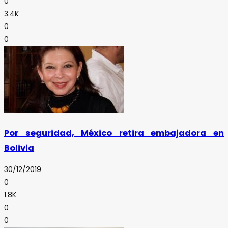
0
3.4K
0
0
Por seguridad, México retira embajadora en
Bolivia
30/12/2019
0
1.8K
0
0