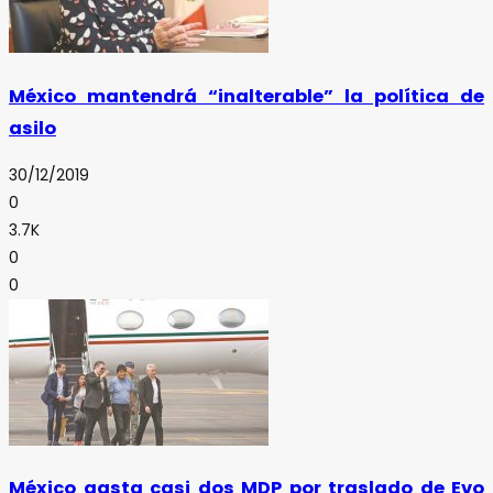
México mantendrá “inalterable” la política de
asilo
30/12/2019
0
3.7K
0
0
México gasta casi dos MDP por traslado de Evo