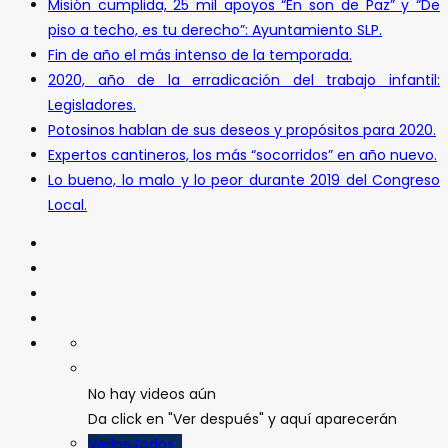
Misión cumplida, 25 mil apoyos “En son de Paz” y “De
piso a techo, es tu derecho”: Ayuntamiento SLP.
Fin de año el más intenso de la temporada.
2020, año de la erradicación del trabajo infantil:
Legisladores.
Potosinos hablan de sus deseos y propósitos para 2020.
Expertos cantineros, los más “socorridos” en año nuevo.
Lo bueno, lo malo y lo peor durante 2019 del Congreso
Local.
No hay videos aún
Da click en "Ver después" y aquí aparecerán
Verlos todos