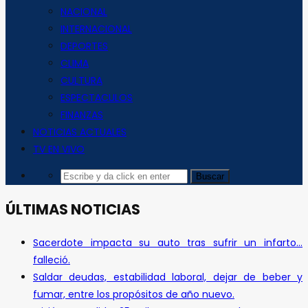
NACIONAL
INTERNACIONAL
DEPORTES
CLIMA
CULTURA
ESPECTACULOS
FINANZAS
NOTICIAS ACTUALES
TV EN VIVO
ÚLTIMAS NOTICIAS
Sacerdote impacta su auto tras sufrir un infarto…
falleció.
Saldar deudas, estabilidad laboral, dejar de beber y
fumar, entre los propósitos de año nuevo.