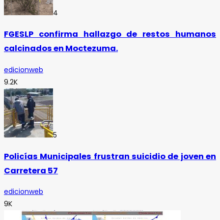
4
FGESLP confirma hallazgo de restos humanos
calcinados en Moctezuma.
edicionweb
9.2K
5
Policías Municipales frustran suicidio de joven en
Carretera 57
edicionweb
9K