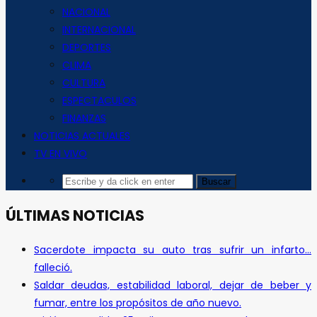
NACIONAL
INTERNACIONAL
DEPORTES
CLIMA
CULTURA
ESPECTACULOS
FINANZAS
NOTICIAS ACTUALES
TV EN VIVO
ÚLTIMAS NOTICIAS
Sacerdote impacta su auto tras sufrir un infarto…
falleció.
Saldar deudas, estabilidad laboral, dejar de beber y
fumar, entre los propósitos de año nuevo.