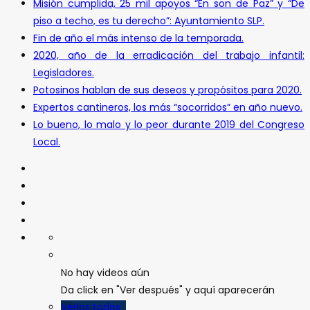
Misión cumplida, 25 mil apoyos “En son de Paz” y “De
piso a techo, es tu derecho”: Ayuntamiento SLP.
Fin de año el más intenso de la temporada.
2020, año de la erradicación del trabajo infantil:
Legisladores.
Potosinos hablan de sus deseos y propósitos para 2020.
Expertos cantineros, los más “socorridos” en año nuevo.
Lo bueno, lo malo y lo peor durante 2019 del Congreso
Local.
No hay videos aún
Da click en "Ver después" y aquí aparecerán
Verlos todos