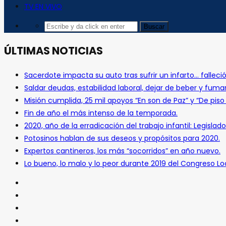
TV EN VIVO
ÚLTIMAS NOTICIAS
Sacerdote impacta su auto tras sufrir un infarto… falleció
Saldar deudas, estabilidad laboral, dejar de beber y fuma
Misión cumplida, 25 mil apoyos “En son de Paz” y “De pis
Fin de año el más intenso de la temporada.
2020, año de la erradicación del trabajo infantil: Legislado
Potosinos hablan de sus deseos y propósitos para 2020.
Expertos cantineros, los más “socorridos” en año nuevo.
Lo bueno, lo malo y lo peor durante 2019 del Congreso Loc