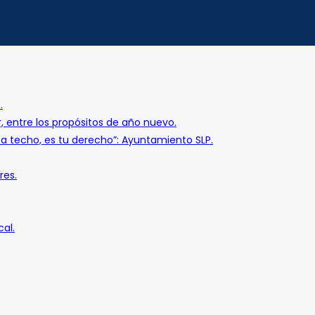
.
r, entre los propósitos de año nuevo.
o a techo, es tu derecho”: Ayuntamiento SLP.
res.
al.