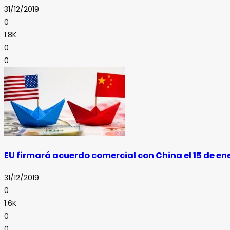
31/12/2019
0
1.8K
0
0
EU firmará acuerdo comercial con China el 15 de en
31/12/2019
0
1.6K
0
0