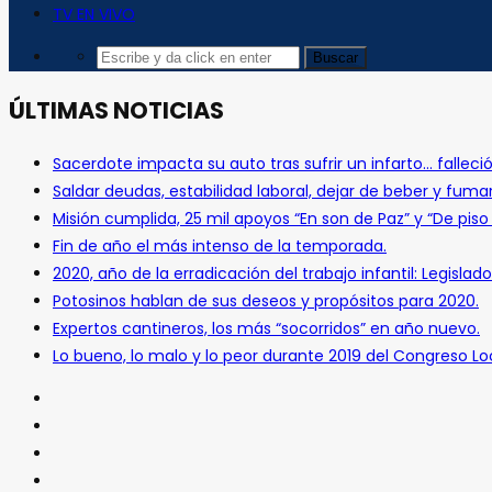
TV EN VIVO
ÚLTIMAS NOTICIAS
Sacerdote impacta su auto tras sufrir un infarto… falleció
Saldar deudas, estabilidad laboral, dejar de beber y fuma
Misión cumplida, 25 mil apoyos “En son de Paz” y “De pis
Fin de año el más intenso de la temporada.
2020, año de la erradicación del trabajo infantil: Legislado
Potosinos hablan de sus deseos y propósitos para 2020.
Expertos cantineros, los más “socorridos” en año nuevo.
Lo bueno, lo malo y lo peor durante 2019 del Congreso Loc