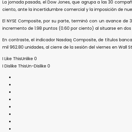
La jornada pasada, el Dow Jones, que agrupa a las 30 compañ
ciento, ante la incertidumbre comercial y la imposición de nue
El NYSE Composite, por su parte, terminó con un avance de 32
incremento de 1.98 puntos (0.60 por ciento) al situarse en dos
En contraste, el indicador Nasdaq Composite, de títulos bancar
mil 962.80 unidades, al cierre de la sesión del viernes en Wall St
I Like This
Unlike
0
I Dislike This
Un-Dislike
0