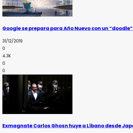
Google se prepara para Año Nuevo con un “doodle”
31/12/2019
0
4.3K
0
0
Exmagnate Carlos Ghosn huye a Líbano desde Jap