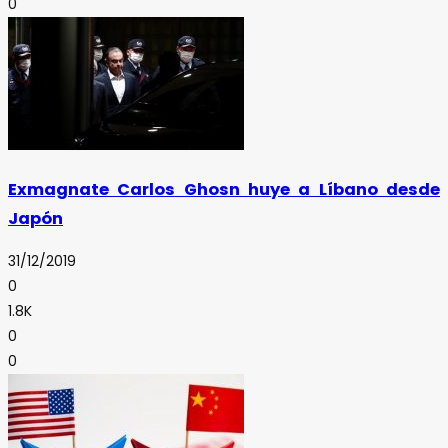
0
Exmagnate Carlos Ghosn huye a Líbano desde
Japón
31/12/2019
0
1.8K
0
0