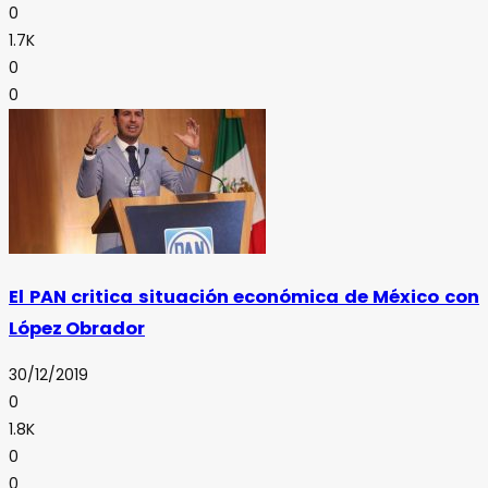
0
1.7K
0
0
El PAN critica situación económica de México con
López Obrador
30/12/2019
0
1.8K
0
0