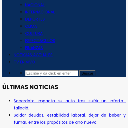
NACIONAL
INTERNACIONAL
DEPORTES
CLIMA
CULTURA
ESPECTACULOS
FINANZAS
NOTICIAS ACTUALES
TV EN VIVO
ÚLTIMAS NOTICIAS
Sacerdote impacta su auto tras sufrir un infarto…
falleció.
Saldar deudas, estabilidad laboral, dejar de beber y
fumar, entre los propósitos de año nuevo.