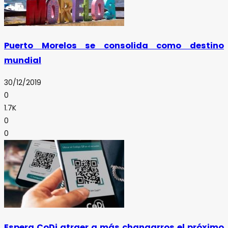
Puerto Morelos se consolida como destino
mundial
30/12/2019
0
1.7K
0
0
Espera CoDi atraer a más changarros el próximo