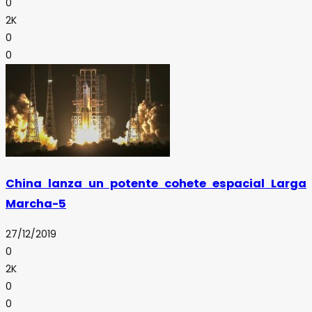
0
2K
0
0
China lanza un potente cohete espacial Larga
Marcha-5
27/12/2019
0
2K
0
0