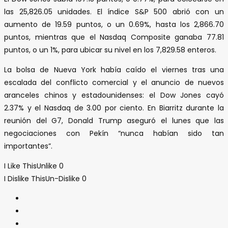
las 25,826.05 unidades. El índice S&P 500 abrió con un
aumento de 19.59 puntos, o un 0.69%, hasta los 2,866.70
puntos, mientras que el Nasdaq Composite ganaba 77.81
puntos, o un 1%, para ubicar su nivel en los 7,829.58 enteros.
La bolsa de Nueva York había caído el viernes tras una
escalada del conflicto comercial y el anuncio de nuevos
aranceles chinos y estadounidenses: el Dow Jones cayó
2.37% y el Nasdaq de 3.00 por ciento. En Biarritz durante la
reunión del G7, Donald Trump aseguró el lunes que las
negociaciones con Pekín “nunca habían sido tan
importantes”.
I Like This
Unlike
0
I Dislike This
Un-Dislike
0