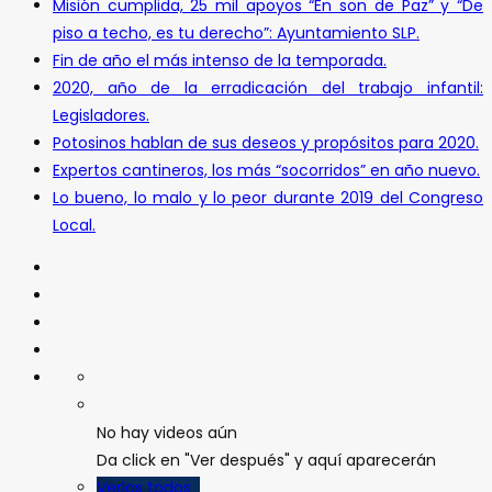
Misión cumplida, 25 mil apoyos “En son de Paz” y “De
piso a techo, es tu derecho”: Ayuntamiento SLP.
Fin de año el más intenso de la temporada.
2020, año de la erradicación del trabajo infantil:
Legisladores.
Potosinos hablan de sus deseos y propósitos para 2020.
Expertos cantineros, los más “socorridos” en año nuevo.
Lo bueno, lo malo y lo peor durante 2019 del Congreso
Local.
No hay videos aún
Da click en "Ver después" y aquí aparecerán
Verlos todos