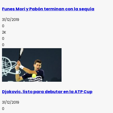
Funes Mori y Pabón terminan con la sequía
31/12/2019
0
2K
0
0
Djokovic, listo para debutar en la ATP Cup
31/12/2019
0