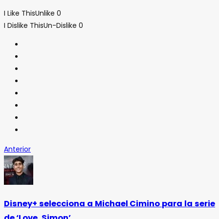
I Like This
Unlike
0
I Dislike This
Un-Dislike
0
Anterior
Disney+ selecciona a Michael Cimino para la serie
de ‘Love, Simon’