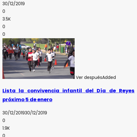
30/12/2019
0
3.5K
0
0
Ver después
Added
Lista la convivencia infantil del Día de Reyes
próximo 5 de enero
30/12/2019
30/12/2019
0
1.9K
0