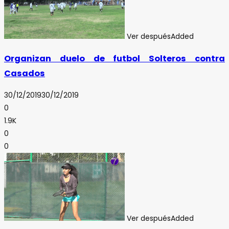
Ver después
Added
Organizan duelo de futbol Solteros contra
Casados
30/12/2019
30/12/2019
0
1.9K
0
0
Ver después
Added