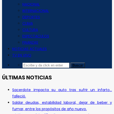
NACIONAL
INTERNACIONAL
DEPORTES
CLIMA
CULTURA
ESPECTACULOS
FINANZAS
NOTICIAS ACTUALES
TV EN VIVO
ÚLTIMAS NOTICIAS
Sacerdote impacta su auto tras sufrir un infarto…
falleció.
Saldar deudas, estabilidad laboral, dejar de beber y
fumar, entre los propósitos de año nuevo.