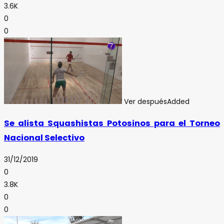
3.6K
0
0
Ver después
Added
Se alista Squashistas Potosinos para el Torneo
Nacional Selectivo
31/12/2019
0
3.8K
0
0