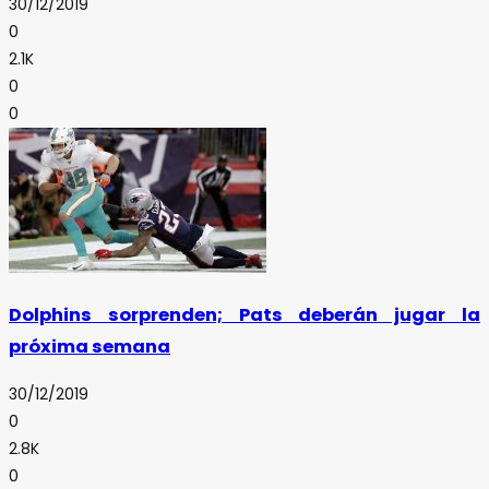
30/12/2019
0
2.1K
0
0
Dolphins sorprenden; Pats deberán jugar la
próxima semana
30/12/2019
0
2.8K
0