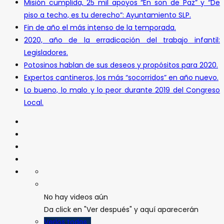
Misión cumplida, 25 mil apoyos “En son de Paz” y “De
piso a techo, es tu derecho”: Ayuntamiento SLP.
Fin de año el más intenso de la temporada.
2020, año de la erradicación del trabajo infantil:
Legisladores.
Potosinos hablan de sus deseos y propósitos para 2020.
Expertos cantineros, los más “socorridos” en año nuevo.
Lo bueno, lo malo y lo peor durante 2019 del Congreso
Local.
No hay videos aún
Da click en "Ver después" y aquí aparecerán
Verlos todos