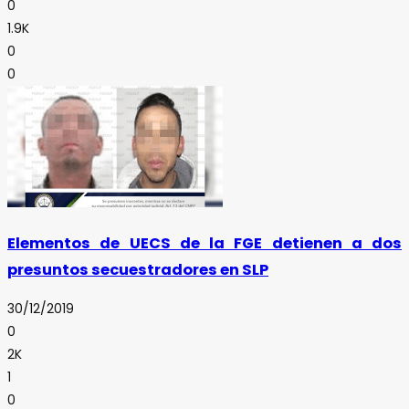
0
1.9K
0
0
Elementos de UECS de la FGE detienen a dos
presuntos secuestradores en SLP
30/12/2019
0
2K
1
0