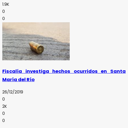
1.9K
0
0
Fiscalía investiga hechos ocurridos en Santa
María del Río
26/12/2019
0
2K
0
0