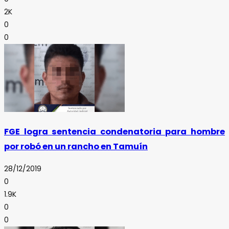
2K
0
0
FGE logra sentencia condenatoria para hombre
por robó en un rancho en Tamuín
28/12/2019
0
1.9K
0
0