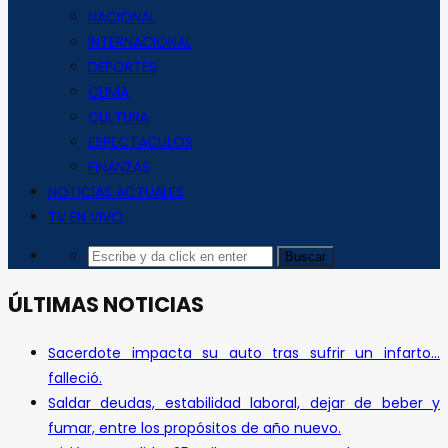
NACIONAL
INTERNACIONAL
DEPORTES
CLIMA
CULTURA
ESPECTACULOS
FINANZAS
NOTICIAS ACTUALES
TV EN VIVO
ÚLTIMAS NOTICIAS
Sacerdote impacta su auto tras sufrir un infarto…
falleció.
Saldar deudas, estabilidad laboral, dejar de beber y
fumar, entre los propósitos de año nuevo.