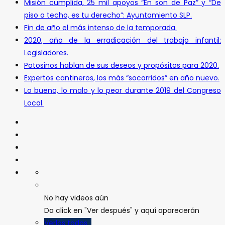
Misión cumplida, 25 mil apoyos “En son de Paz” y “De
piso a techo, es tu derecho”: Ayuntamiento SLP.
Fin de año el más intenso de la temporada.
2020, año de la erradicación del trabajo infantil:
Legisladores.
Potosinos hablan de sus deseos y propósitos para 2020.
Expertos cantineros, los más “socorridos” en año nuevo.
Lo bueno, lo malo y lo peor durante 2019 del Congreso
Local.
No hay videos aún
Da click en "Ver después" y aquí aparecerán
Verlos todos