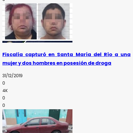
Fiscalía capturó en Santa María del Río a una
mujer y dos hombres en posesión de droga
31/12/2019
0
4K
0
0