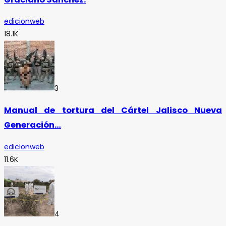
edicionweb
18.1K
3
Manual de tortura del Cártel Jalisco Nueva
Generación…
edicionweb
11.6K
4