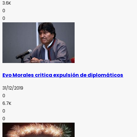
3.6K
0
0
Evo Morales critica expulsión de diplomáticos
31/12/2019
0
6.7K
0
0