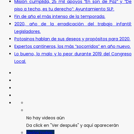
Misión cumplida, 25 mil apoyos “En son de Paz” y “De
piso a techo, es tu derecho”: Ayuntamiento SLP.
Fin de año el más intenso de la temporada.
2020, año de la erradicación del trabajo infantil:
Legisladores.
Potosinos hablan de sus deseos y propósitos para 2020.
Expertos cantineros, los más “socorridos” en año nuevo.
Lo bueno, lo malo y lo peor durante 2019 del Congreso
Local.
No hay videos aún
Da click en "Ver después" y aquí aparecerán
Verlos todos