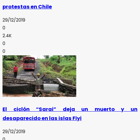
protestas en Chile
29/12/2019
0
2.4K
0
0
El ciclón “Sarai” deja un muerto y un
desaparecido en las islas Fiyi
29/12/2019
0