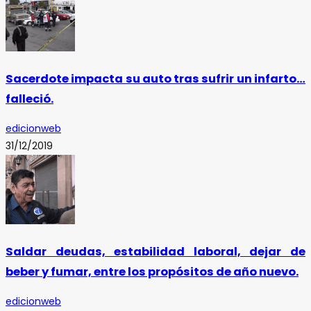
Sacerdote impacta su auto tras sufrir un infarto…
falleció.
edicionweb
31/12/2019
Saldar deudas, estabilidad laboral, dejar de
beber y fumar, entre los propósitos de año nuevo.
edicionweb