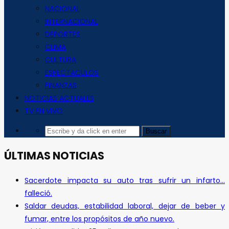
NACIONAL
INTERNACIONAL
DEPORTES
CLIMA
CULTURA
ESPECTACULOS
FINANZAS
NOTICIAS ACTUALES
TV EN VIVO
ÚLTIMAS NOTICIAS
Sacerdote impacta su auto tras sufrir un infarto…
falleció.
Saldar deudas, estabilidad laboral, dejar de beber y
fumar, entre los propósitos de año nuevo.