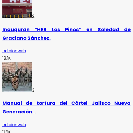
2
Inauguran “HEB Los Pinos” en Soledad de
Graciano Sánchez.
edicionweb
18.1K
3
Manual de tortura del Cártel Jalisco Nueva
Generación…
edicionweb
11.6K