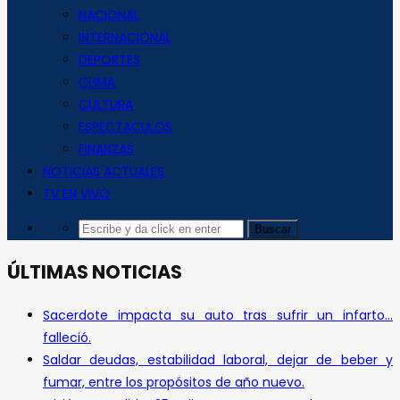
NACIONAL
INTERNACIONAL
DEPORTES
CLIMA
CULTURA
ESPECTACULOS
FINANZAS
NOTICIAS ACTUALES
TV EN VIVO
ÚLTIMAS NOTICIAS
Sacerdote impacta su auto tras sufrir un infarto…
falleció.
Saldar deudas, estabilidad laboral, dejar de beber y
fumar, entre los propósitos de año nuevo.