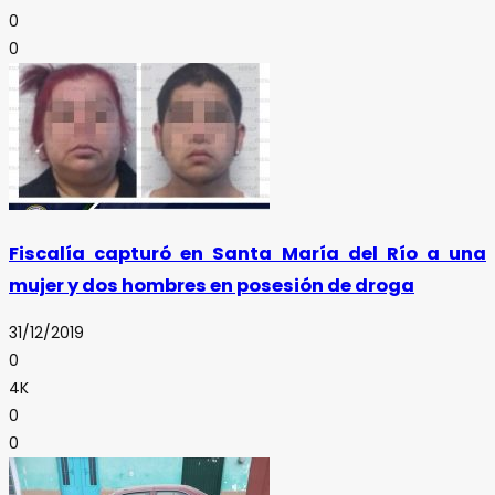
0
0
Fiscalía capturó en Santa María del Río a una
mujer y dos hombres en posesión de droga
31/12/2019
0
4K
0
0