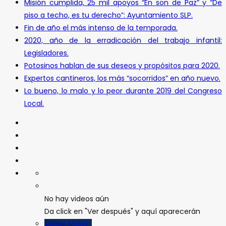
Misión cumplida, 25 mil apoyos “En son de Paz” y “De
piso a techo, es tu derecho”: Ayuntamiento SLP.
Fin de año el más intenso de la temporada.
2020, año de la erradicación del trabajo infantil:
Legisladores.
Potosinos hablan de sus deseos y propósitos para 2020.
Expertos cantineros, los más “socorridos” en año nuevo.
Lo bueno, lo malo y lo peor durante 2019 del Congreso
Local.
No hay videos aún
Da click en "Ver después" y aquí aparecerán
Verlos todos