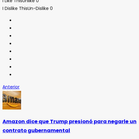
I Like This
Unlike
0
I Dislike This
Un-Dislike
0
Anterior
Amazon dice que Trump presionó para negarle un
contrato gubernamental