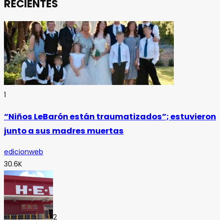
RECIENTES
1
“Niños LeBarón están traumatizados”; estuvieron
junto a sus madres muertas
edicionweb
30.6K
2