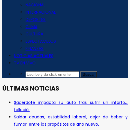
NACIONAL
INTERNACIONAL
DEPORTES
CLIMA
CULTURA
ESPECTACULOS
FINANZAS
NOTICIAS ACTUALES
TV EN VIVO
ÚLTIMAS NOTICIAS
Sacerdote impacta su auto tras sufrir un infarto…
falleció.
Saldar deudas, estabilidad laboral, dejar de beber y
fumar, entre los propósitos de año nuevo.