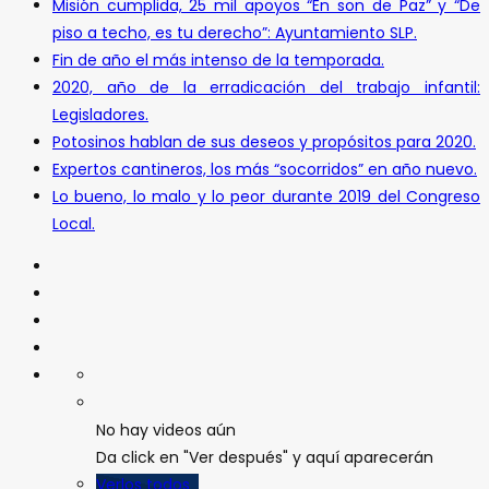
Misión cumplida, 25 mil apoyos “En son de Paz” y “De
piso a techo, es tu derecho”: Ayuntamiento SLP.
Fin de año el más intenso de la temporada.
2020, año de la erradicación del trabajo infantil:
Legisladores.
Potosinos hablan de sus deseos y propósitos para 2020.
Expertos cantineros, los más “socorridos” en año nuevo.
Lo bueno, lo malo y lo peor durante 2019 del Congreso
Local.
No hay videos aún
Da click en "Ver después" y aquí aparecerán
Verlos todos