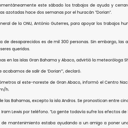
mentáneamente este sábado los trabajos de ayuda y cerraron 
as azotadas hace dos semanas por el huracán ”Dorian”.
general de la ONU, António Guterres, para apoyar los trabajos hu
ista de desaparecidos es de mil 300 personas. Sin embargo, las a
seres queridos.
lemas en las islas Gran Bahama y Abaco, advirtió la meteorólo
acabamos de salir de ‘Dorian”’, declaró.
kilómetros al este-noreste de Gran Abaco, informó el Centro N
km/h.
 las Bahamas, excepto la isla Andros. Se pronostican entre cinc
o Iram Lewis por teléfono. ”La gente todavía sufre los efectos de
es de mantenimiento estaba ayudando a un amigo a poner una