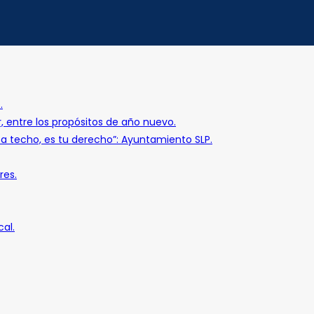
.
r, entre los propósitos de año nuevo.
o a techo, es tu derecho”: Ayuntamiento SLP.
res.
al.