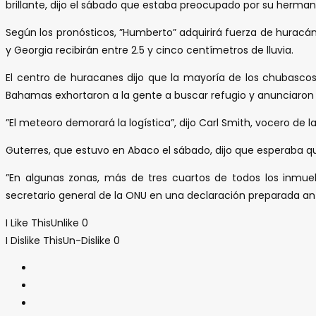
brillante, dijo el sábado que estaba preocupado por su hermano
Según los pronósticos, ”Humberto” adquirirá fuerza de huracán
y Georgia recibirán entre 2.5 y cinco centímetros de lluvia.
El centro de huracanes dijo que la mayoría de los chubascos
Bahamas exhortaron a la gente a buscar refugio y anunciaron 
”El meteoro demorará la logística”, dijo Carl Smith, vocero de
Guterres, que estuvo en Abaco el sábado, dijo que esperaba que
”En algunas zonas, más de tres cuartos de todos los inmueb
secretario general de la ONU en una declaración preparada ante
I Like This
Unlike
0
I Dislike This
Un-Dislike
0