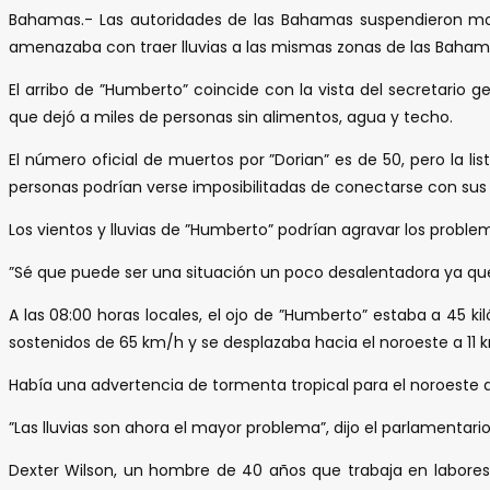
Bahamas.- Las autoridades de las Bahamas suspendieron mo
amenazaba con traer lluvias a las mismas zonas de las Baham
El arribo de ”Humberto” coincide con la vista del secretario 
que dejó a miles de personas sin alimentos, agua y techo.
El número oficial de muertos por ”Dorian” es de 50, pero la l
personas podrían verse imposibilitadas de conectarse con sus 
Los vientos y lluvias de ”Humberto” podrían agravar los prob
”Sé que puede ser una situación un poco desalentadora ya que 
A las 08:00 horas locales, el ojo de ”Humberto” estaba a 45 
sostenidos de 65 km/h y se desplazaba hacia el noroeste a 11 
Había una advertencia de tormenta tropical para el noroeste de
”Las lluvias son ahora el mayor problema”, dijo el parlamentari
Dexter Wilson, un hombre de 40 años que trabaja en labor