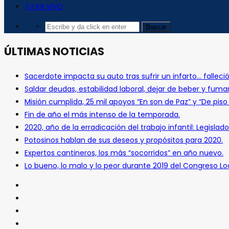
TV EN VIVO
ÚLTIMAS NOTICIAS
Sacerdote impacta su auto tras sufrir un infarto… falleció
Saldar deudas, estabilidad laboral, dejar de beber y fuma
Misión cumplida, 25 mil apoyos “En son de Paz” y “De pis
Fin de año el más intenso de la temporada.
2020, año de la erradicación del trabajo infantil: Legislado
Potosinos hablan de sus deseos y propósitos para 2020.
Expertos cantineros, los más “socorridos” en año nuevo.
Lo bueno, lo malo y lo peor durante 2019 del Congreso Loc