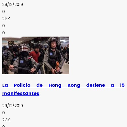
29/12/2019
0
2.5K
0
0
La Policía de Hong Kong detiene a 15
manifestantes
29/12/2019
0
2.3K
0