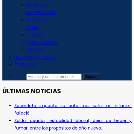
NACIONAL
INTERNACIONAL
DEPORTES
CLIMA
CULTURA
ESPECTACULOS
FINANZAS
NOTICIAS ACTUALES
TV EN VIVO
ÚLTIMAS NOTICIAS
Sacerdote impacta su auto tras sufrir un infarto…
falleció.
Saldar deudas, estabilidad laboral, dejar de beber y
fumar, entre los propósitos de año nuevo.