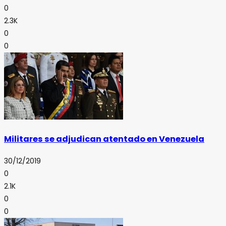
0
2.3K
0
0
Militares se adjudican atentado en Venezuela
30/12/2019
0
2.1K
0
0