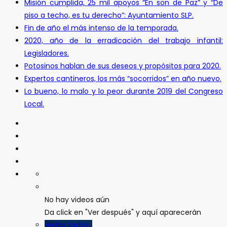
Misión cumplida, 25 mil apoyos “En son de Paz” y “De
piso a techo, es tu derecho”: Ayuntamiento SLP.
Fin de año el más intenso de la temporada.
2020, año de la erradicación del trabajo infantil:
Legisladores.
Potosinos hablan de sus deseos y propósitos para 2020.
Expertos cantineros, los más “socorridos” en año nuevo.
Lo bueno, lo malo y lo peor durante 2019 del Congreso
Local.
No hay videos aún
Da click en "Ver después" y aquí aparecerán
Verlos todos