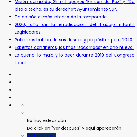
Misión cumplida, 25 mil apoyos “En son de Paz” y “De
piso a techo, es tu derecho”: Ayuntamiento SLP.
Fin de año el más intenso de la temporada.
2020, año de la erradicación del trabajo infantil:
Legisladores.
Potosinos hablan de sus deseos y propósitos para 2020.
Expertos cantineros, los más “socorridos” en año nuevo.
Lo bueno, lo malo y lo peor durante 2019 del Congreso
Local.
No hay videos aún
Da click en "Ver después" y aquí aparecerán
Verlos todos