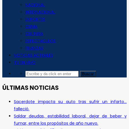
NACIONAL
INTERNACIONAL
DEPORTES
CLIMA
CULTURA
ESPECTACULOS
FINANZAS
NOTICIAS ACTUALES
TV EN VIVO
ÚLTIMAS NOTICIAS
Sacerdote impacta su auto tras sufrir un infarto…
falleció.
Saldar deudas, estabilidad laboral, dejar de beber y
fumar, entre los propósitos de año nuevo.