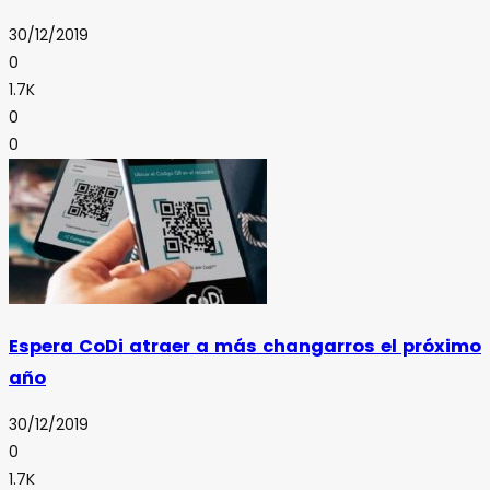
30/12/2019
0
1.7K
0
0
Espera CoDi atraer a más changarros el próximo
año
30/12/2019
0
1.7K