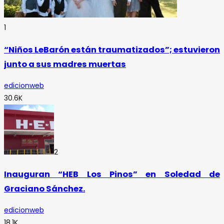
1
“Niños LeBarón están traumatizados”; estuvieron
junto a sus madres muertas
edicionweb
30.6K
2
Inauguran “HEB Los Pinos” en Soledad de
Graciano Sánchez.
edicionweb
18.1K