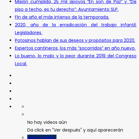
Misión cumplida, 25 mil apoyos “En son de Paz” y “De
piso a techo, es tu derecho”: Ayuntamiento SLP.
Fin de año el más intenso de la temporada.
2020, año de la erradicación del trabajo infantil:
Legisladores.
Potosinos hablan de sus deseos y propósitos para 2020.
Expertos cantineros, los más “socorridos” en año nuevo.
Lo bueno, lo malo y lo peor durante 2019 del Congreso
Local.
No hay videos aún
Da click en "Ver después" y aquí aparecerán
Verlos todos