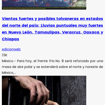
Vientos fuertes y posibles tolvaneras en estados
del norte del país; Lluvias puntuales muy fuertes
en Nuevo León, Tamaulipas, Veracruz, Oaxaca y
Chiapas
edicionweb
1.5K
México.- Para hoy, el frente frío No. 8 será reforzado por una
masa de aire polar y se extenderá sobre el norte y noreste de
México,...