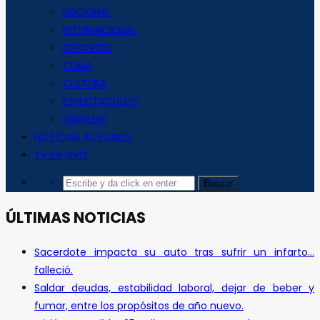
NACIONAL
INTERNACIONAL
DEPORTES
CLIMA
CULTURA
ESPECTACULOS
FINANZAS
NOTICIAS ACTUALES
TV EN VIVO
ÚLTIMAS NOTICIAS
Sacerdote impacta su auto tras sufrir un infarto…
falleció.
Saldar deudas, estabilidad laboral, dejar de beber y
fumar, entre los propósitos de año nuevo.