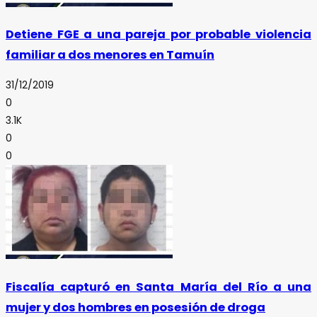
Detiene FGE a una pareja por probable violencia
familiar a dos menores en Tamuín
31/12/2019
0
3.1K
0
0
Fiscalía capturó en Santa María del Río a una
mujer y dos hombres en posesión de droga