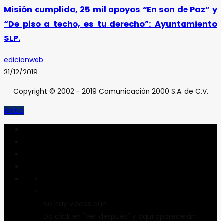
Misión cumplida, 25 mil apoyos “En son de Paz” y
“De piso a techo, es tu derecho”: Ayuntamiento
SLP.
edicionweb
31/12/2019
Copyright © 2002 - 2019 Comunicación 2000 S.A. de C.V.
Arriba
No hay videos aún
Da click en "Ver después" y aquí aparecerán