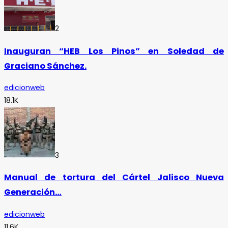
2
Inauguran “HEB Los Pinos” en Soledad de
Graciano Sánchez.
edicionweb
18.1K
3
Manual de tortura del Cártel Jalisco Nueva
Generación…
edicionweb
11.6K