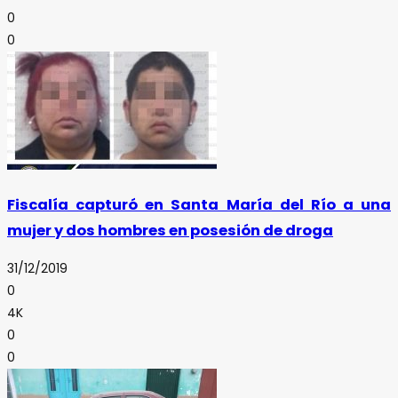
0
0
Fiscalía capturó en Santa María del Río a una
mujer y dos hombres en posesión de droga
31/12/2019
0
4K
0
0