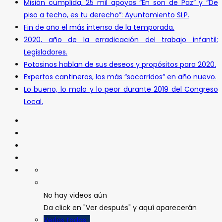
Misión cumplida, 25 mil apoyos “En son de Paz” y “De
piso a techo, es tu derecho”: Ayuntamiento SLP.
Fin de año el más intenso de la temporada.
2020, año de la erradicación del trabajo infantil:
Legisladores.
Potosinos hablan de sus deseos y propósitos para 2020.
Expertos cantineros, los más “socorridos” en año nuevo.
Lo bueno, lo malo y lo peor durante 2019 del Congreso
Local.
No hay videos aún
Da click en "Ver después" y aquí aparecerán
Verlos todos