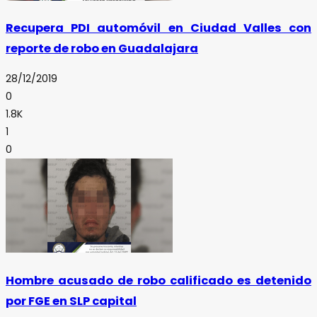
Recupera PDI automóvil en Ciudad Valles con
reporte de robo en Guadalajara
28/12/2019
0
1.8K
1
0
Hombre acusado de robo calificado es detenido
por FGE en SLP capital