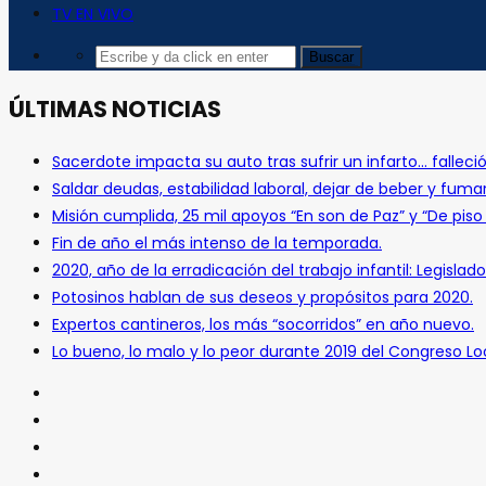
TV EN VIVO
ÚLTIMAS NOTICIAS
Sacerdote impacta su auto tras sufrir un infarto… falleció
Saldar deudas, estabilidad laboral, dejar de beber y fuma
Misión cumplida, 25 mil apoyos “En son de Paz” y “De pis
Fin de año el más intenso de la temporada.
2020, año de la erradicación del trabajo infantil: Legislado
Potosinos hablan de sus deseos y propósitos para 2020.
Expertos cantineros, los más “socorridos” en año nuevo.
Lo bueno, lo malo y lo peor durante 2019 del Congreso Loc