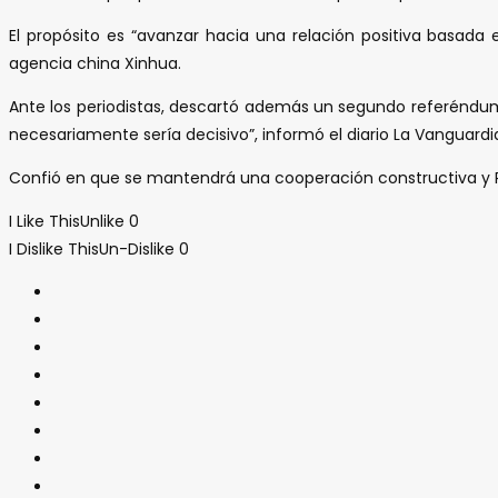
El propósito es “avanzar hacia una relación positiva basada 
agencia china Xinhua.
Ante los periodistas, descartó además un segundo referéndum p
necesariamente sería decisivo”, informó el diario La Vanguardi
Confió en que se mantendrá una cooperación constructiva y Re
I Like This
Unlike
0
I Dislike This
Un-Dislike
0