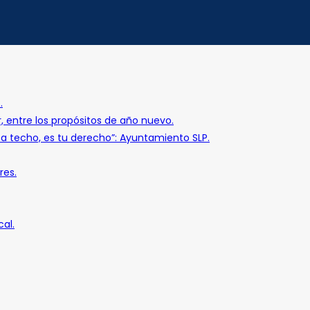
.
r, entre los propósitos de año nuevo.
o a techo, es tu derecho”: Ayuntamiento SLP.
res.
al.