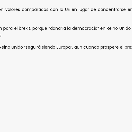
en valores compartidos con la UE en lugar de concentrarse en co
ara el brexit, porque “dañaría la democracia” en Reino Unido a
a.
ino Unido “seguirá siendo Europa”, aun cuando prospere el brex