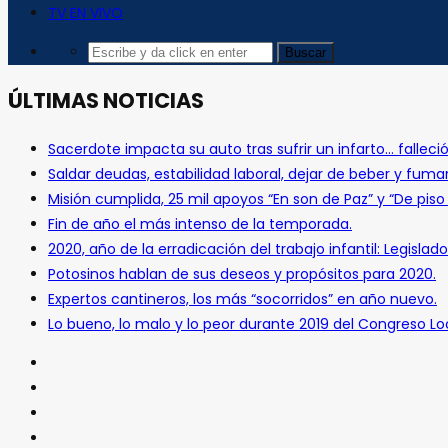
TV EN VIVO
ÚLTIMAS NOTICIAS
Sacerdote impacta su auto tras sufrir un infarto… falleció
Saldar deudas, estabilidad laboral, dejar de beber y fuma
Misión cumplida, 25 mil apoyos “En son de Paz” y “De pis
Fin de año el más intenso de la temporada.
2020, año de la erradicación del trabajo infantil: Legislado
Potosinos hablan de sus deseos y propósitos para 2020.
Expertos cantineros, los más “socorridos” en año nuevo.
Lo bueno, lo malo y lo peor durante 2019 del Congreso Loc