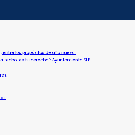
.
r, entre los propósitos de año nuevo.
o a techo, es tu derecho”: Ayuntamiento SLP.
res.
al.