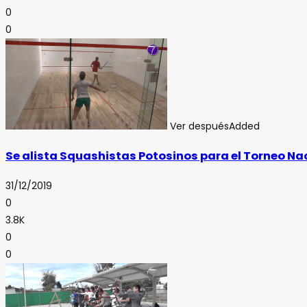
0
0
Ver después
Added
Se alista Squashistas Potosinos para el Torneo Nac
31/12/2019
0
3.8K
0
0