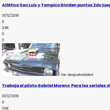
Atlético San Luis y Tampico Dividen puntos 2do j
31/12/2019
0
3.8K
0
0
Ver después
Added
Trabaja el piloto Gabriel Moreno Para los seriales d
31/12/2019
0
3.6K