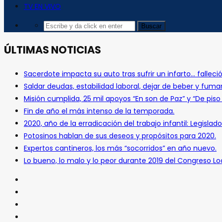
TV EN VIVO
ÚLTIMAS NOTICIAS
Sacerdote impacta su auto tras sufrir un infarto… falleció
Saldar deudas, estabilidad laboral, dejar de beber y fuma
Misión cumplida, 25 mil apoyos “En son de Paz” y “De pis
Fin de año el más intenso de la temporada.
2020, año de la erradicación del trabajo infantil: Legislado
Potosinos hablan de sus deseos y propósitos para 2020.
Expertos cantineros, los más “socorridos” en año nuevo.
Lo bueno, lo malo y lo peor durante 2019 del Congreso Loc