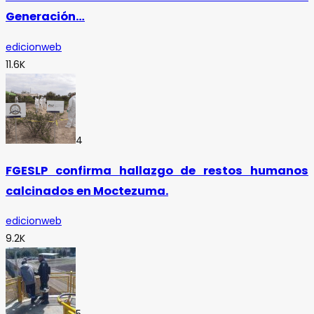
Generación…
edicionweb
11.6K
4
FGESLP confirma hallazgo de restos humanos
calcinados en Moctezuma.
edicionweb
9.2K