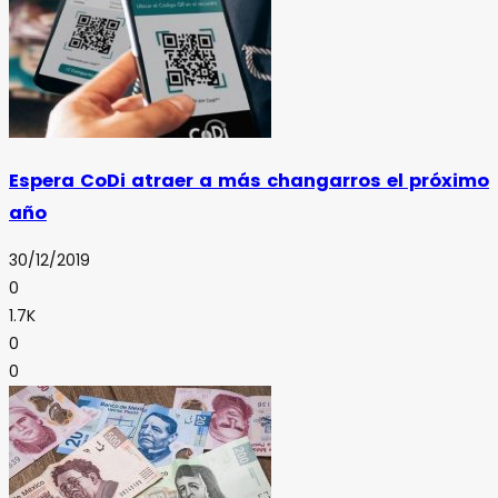
Espera CoDi atraer a más changarros el próximo
año
30/12/2019
0
1.7K
0
0