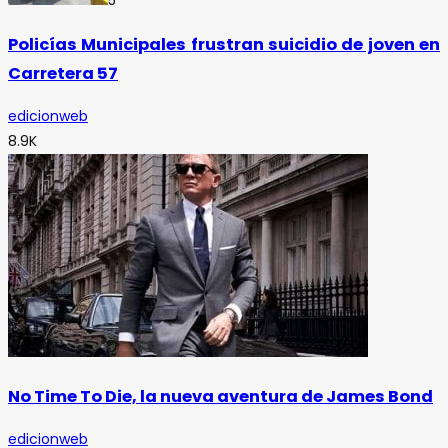
5
Policías Municipales frustran suicidio de joven en
Carretera 57
edicionweb
8.9K
No Time To Die, la nueva aventura de James Bond
edicionweb