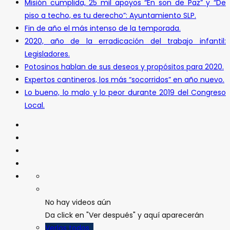
Misión cumplida, 25 mil apoyos “En son de Paz” y “De
piso a techo, es tu derecho”: Ayuntamiento SLP.
Fin de año el más intenso de la temporada.
2020, año de la erradicación del trabajo infantil:
Legisladores.
Potosinos hablan de sus deseos y propósitos para 2020.
Expertos cantineros, los más “socorridos” en año nuevo.
Lo bueno, lo malo y lo peor durante 2019 del Congreso
Local.
No hay videos aún
Da click en "Ver después" y aquí aparecerán
Verlos todos