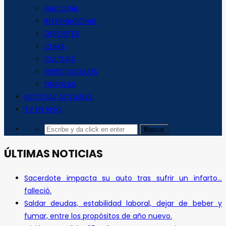
NACIONAL
INTERNACIONAL
DEPORTES
CLIMA
CULTURA
ESPECTACULOS
FINANZAS
NOTICIAS ACTUALES
TV EN VIVO
ÚLTIMAS NOTICIAS
Sacerdote impacta su auto tras sufrir un infarto…
falleció.
Saldar deudas, estabilidad laboral, dejar de beber y
fumar, entre los propósitos de año nuevo.