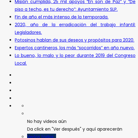
Misión cumplida, 25 mil apoyos “En son de Paz” y “De
piso a techo, es tu derecho”: Ayuntamiento SLP.
Fin de año el más intenso de la temporada.
2020, año de la erradicación del trabajo infantil:
Legisladores.
Potosinos hablan de sus deseos y propósitos para 2020.
Expertos cantineros, los más “socorridos” en año nuevo.
Lo bueno, lo malo y lo peor durante 2019 del Congreso
Local.
No hay videos aún
Da click en "Ver después" y aquí aparecerán
Verlos todos