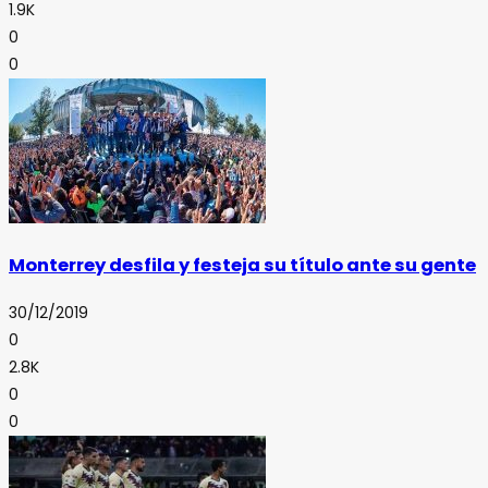
1.9K
0
0
Monterrey desfila y festeja su título ante su gente
30/12/2019
0
2.8K
0
0