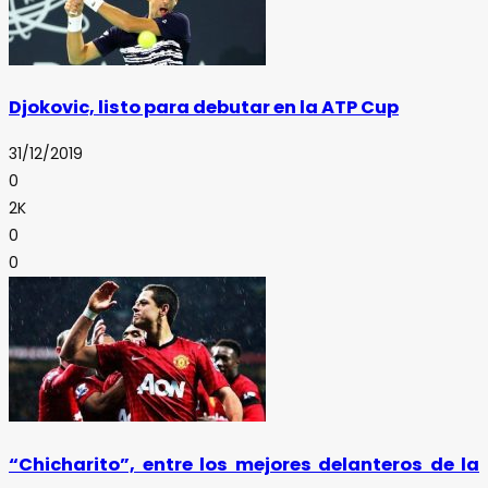
Djokovic, listo para debutar en la ATP Cup
31/12/2019
0
2K
0
0
“Chicharito”, entre los mejores delanteros de la