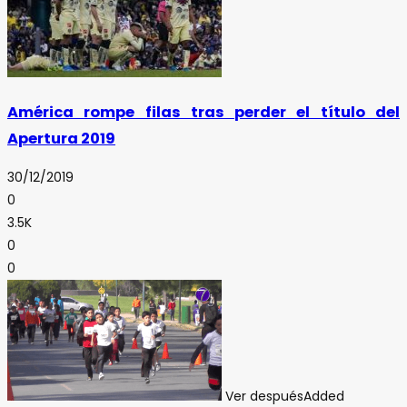
América rompe filas tras perder el título del
Apertura 2019
30/12/2019
0
3.5K
0
0
Ver después
Added