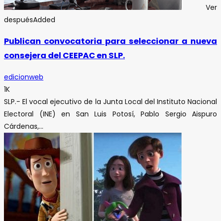
Ver
después
Added
Publican convocatoria para seleccionar a nueva
consejera del CEEPAC en SLP.
edicionweb
1K
SLP.- El vocal ejecutivo de la Junta Local del Instituto Nacional
Electoral (INE) en San Luis Potosí, Pablo Sergio Aispuro
Cárdenas,...