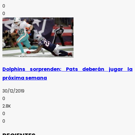
0
0
Dolphins sorprenden; Pats deberán jugar la
próxima semana
30/12/2019
0
2.8K
0
0