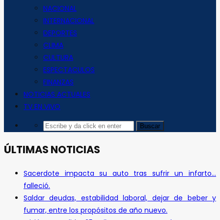
NACIONAL
INTERNACIONAL
DEPORTES
CLIMA
CULTURA
ESPECTACULOS
FINANZAS
NOTICIAS ACTUALES
TV EN VIVO
ÚLTIMAS NOTICIAS
Sacerdote impacta su auto tras sufrir un infarto…
falleció.
Saldar deudas, estabilidad laboral, dejar de beber y
fumar, entre los propósitos de año nuevo.