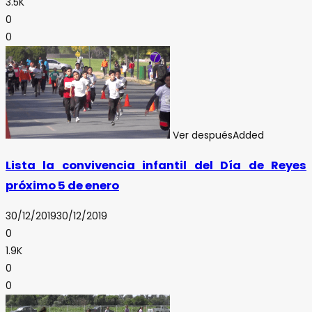
3.5K
0
0
Ver después
Added
Lista la convivencia infantil del Día de Reyes
próximo 5 de enero
30/12/2019
30/12/2019
0
1.9K
0
0