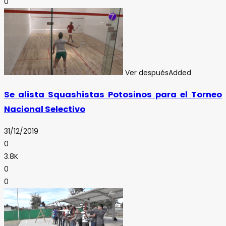
0
Ver después
Added
Se alista Squashistas Potosinos para el Torneo
Nacional Selectivo
31/12/2019
0
3.8K
0
0