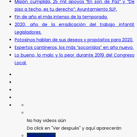
Misión cumplida, 25 mil apoyos “En son de Paz” y “De
piso a techo, es tu derecho”: Ayuntamiento SLP.
Fin de año el más intenso de la temporada.
2020, año de la erradicación del trabajo infantil:
Legisladores.
Potosinos hablan de sus deseos y propósitos para 2020.
Expertos cantineros, los más “socorridos” en año nuevo.
Lo bueno, lo malo y lo peor durante 2019 del Congreso
Local.
No hay videos aún
Da click en "Ver después" y aquí aparecerán
Verlos todos