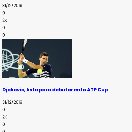
31/12/2019
0
2K
0
0
Djokovic, listo para debutar en la ATP Cup
31/12/2019
0
2K
0
0