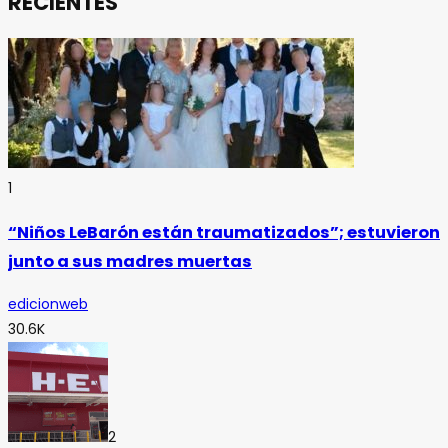
RECIENTES
1
“Niños LeBarón están traumatizados”; estuvieron
junto a sus madres muertas
edicionweb
30.6K
2