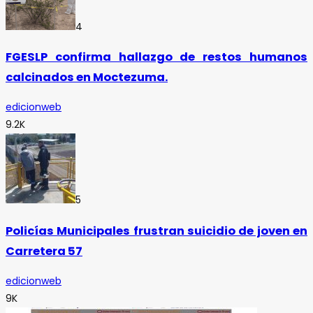
4
FGESLP confirma hallazgo de restos humanos
calcinados en Moctezuma.
edicionweb
9.2K
5
Policías Municipales frustran suicidio de joven en
Carretera 57
edicionweb
9K