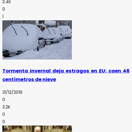
2.4K
0
1
Tormenta invernal deja estragos en EU; caen 46
centímetros de nieve
31/12/2019
0
3.2K
0
0