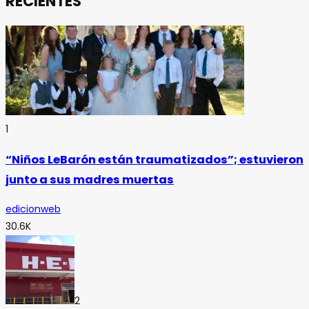
RECIENTES
1
“Niños LeBarón están traumatizados”; estuvieron
junto a sus madres muertas
edicionweb
30.6K
2