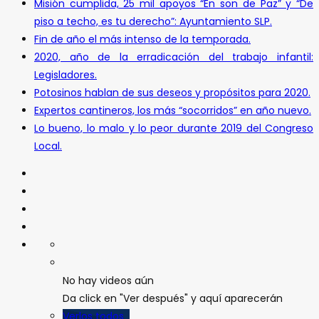
Misión cumplida, 25 mil apoyos “En son de Paz” y “De
piso a techo, es tu derecho”: Ayuntamiento SLP.
Fin de año el más intenso de la temporada.
2020, año de la erradicación del trabajo infantil:
Legisladores.
Potosinos hablan de sus deseos y propósitos para 2020.
Expertos cantineros, los más “socorridos” en año nuevo.
Lo bueno, lo malo y lo peor durante 2019 del Congreso
Local.
No hay videos aún
Da click en "Ver después" y aquí aparecerán
Verlos todos