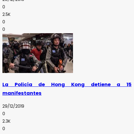
0
2.5K
0
0
La Policía de Hong Kong detiene a 15
manifestantes
29/12/2019
0
2.3K
0