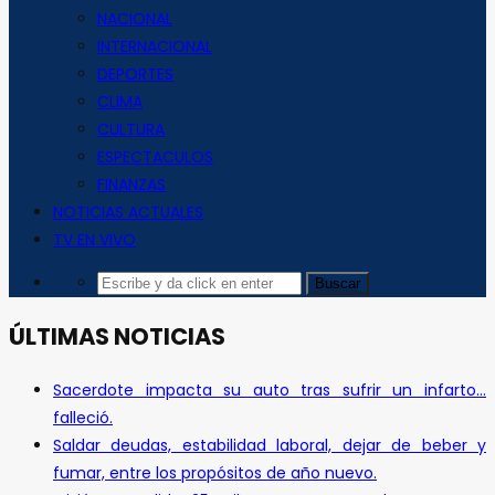
NACIONAL
INTERNACIONAL
DEPORTES
CLIMA
CULTURA
ESPECTACULOS
FINANZAS
NOTICIAS ACTUALES
TV EN VIVO
ÚLTIMAS NOTICIAS
Sacerdote impacta su auto tras sufrir un infarto…
falleció.
Saldar deudas, estabilidad laboral, dejar de beber y
fumar, entre los propósitos de año nuevo.