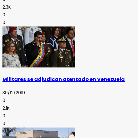
2.3K
0
0
Militares se adjudican atentado en Venezuela
30/12/2019
0
2.1K
0
0