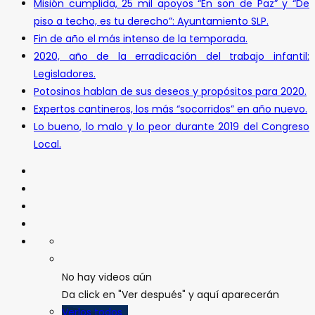
Misión cumplida, 25 mil apoyos “En son de Paz” y “De
piso a techo, es tu derecho”: Ayuntamiento SLP.
Fin de año el más intenso de la temporada.
2020, año de la erradicación del trabajo infantil:
Legisladores.
Potosinos hablan de sus deseos y propósitos para 2020.
Expertos cantineros, los más “socorridos” en año nuevo.
Lo bueno, lo malo y lo peor durante 2019 del Congreso
Local.
No hay videos aún
Da click en "Ver después" y aquí aparecerán
Verlos todos