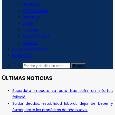
NACIONAL
INTERNACIONAL
DEPORTES
CLIMA
CULTURA
ESPECTACULOS
FINANZAS
NOTICIAS ACTUALES
TV EN VIVO
ÚLTIMAS NOTICIAS
Sacerdote impacta su auto tras sufrir un infarto…
falleció.
Saldar deudas, estabilidad laboral, dejar de beber y
fumar, entre los propósitos de año nuevo.