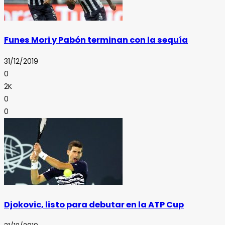
Funes Mori y Pabón terminan con la sequía
31/12/2019
0
2K
0
0
Djokovic, listo para debutar en la ATP Cup