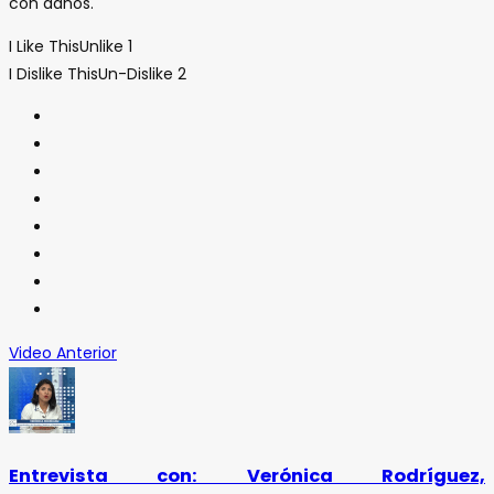
con daños.
I Like This
Unlike
1
I Dislike This
Un-Dislike
2
Video Anterior
Entrevista con: Verónica Rodríguez,