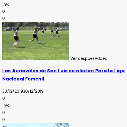
1.9K
0
0
Ver después
Added
Las Auriazules de San Luis se alistan Para la Liga
Nacional Femenil.
30/12/2019
30/12/2019
0
1.9K
0
0