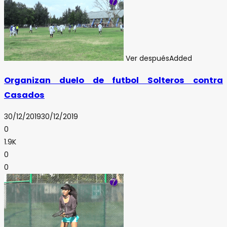
Ver después
Added
Organizan duelo de futbol Solteros contra
Casados
30/12/2019
30/12/2019
0
1.9K
0
0