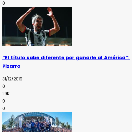
0
“El título sabe diferente por ganarle al América”:
Pizarro
31/12/2019
0
1.9K
0
0