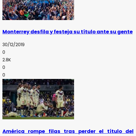
Monterrey desfila y festeja su título ante su gente
30/12/2019
0
2.8K
0
0
América rompe filas tras perder el título del