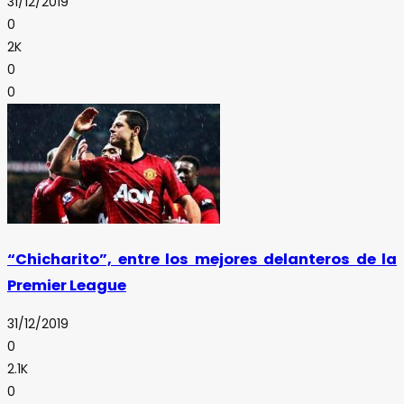
31/12/2019
0
2K
0
0
“Chicharito”, entre los mejores delanteros de la
Premier League
31/12/2019
0
2.1K
0