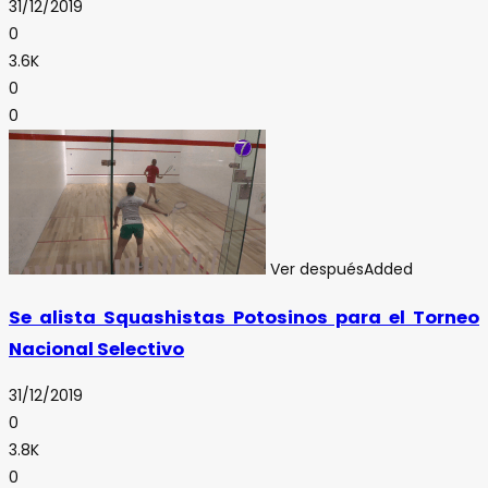
31/12/2019
0
3.6K
0
0
Ver después
Added
Se alista Squashistas Potosinos para el Torneo
Nacional Selectivo
31/12/2019
0
3.8K
0