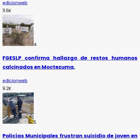
edicionweb
11.6K
4
FGESLP confirma hallazgo de restos humanos
calcinados en Moctezuma.
edicionweb
9.2K
5
Policías Municipales frustran suicidio de joven en