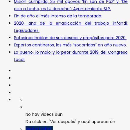
Misión cumplida, 25 mil apoyos “En son de Paz” y “De
piso a techo, es tu derecho”: Ayuntamiento SLP.
Fin de año el más intenso de la temporada.
2020, año de la erradicación del trabajo infantil:
Legisladores.
Potosinos hablan de sus deseos y propósitos para 2020.
Expertos cantineros, los más “socorridos” en año nuevo.
Lo bueno, lo malo y lo peor durante 2019 del Congreso
Local.
No hay videos aún
Da click en "Ver después" y aquí aparecerán
Verlos todos