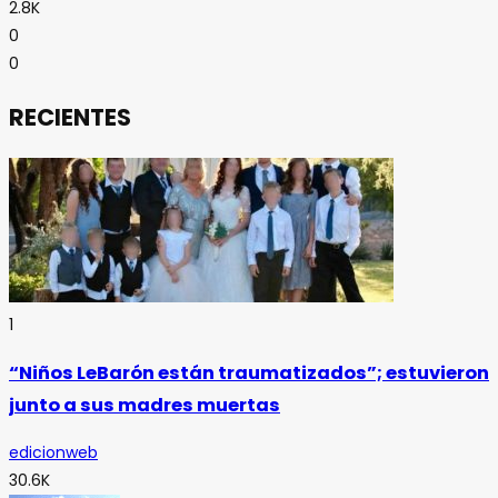
2.8K
0
0
RECIENTES
1
“Niños LeBarón están traumatizados”; estuvieron
junto a sus madres muertas
edicionweb
30.6K