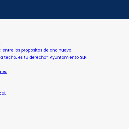
.
r, entre los propósitos de año nuevo.
o a techo, es tu derecho”: Ayuntamiento SLP.
res.
al.