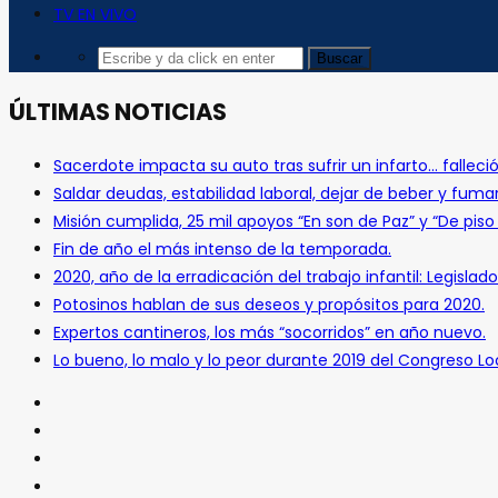
TV EN VIVO
ÚLTIMAS NOTICIAS
Sacerdote impacta su auto tras sufrir un infarto… falleció
Saldar deudas, estabilidad laboral, dejar de beber y fuma
Misión cumplida, 25 mil apoyos “En son de Paz” y “De pis
Fin de año el más intenso de la temporada.
2020, año de la erradicación del trabajo infantil: Legislado
Potosinos hablan de sus deseos y propósitos para 2020.
Expertos cantineros, los más “socorridos” en año nuevo.
Lo bueno, lo malo y lo peor durante 2019 del Congreso Loc