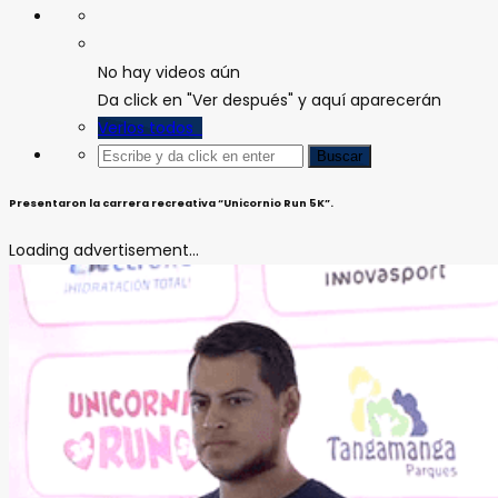
No hay videos aún
Da click en "Ver después" y aquí aparecerán
Verlos todos
Presentaron la carrera recreativa “Unicornio Run 5K”.
Loading advertisement...