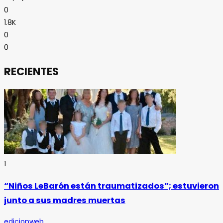
0
1.8K
0
0
RECIENTES
1
“Niños LeBarón están traumatizados”; estuvieron
junto a sus madres muertas
edicionweb