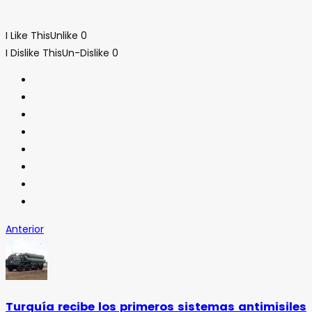
I Like This
Unlike
0
I Dislike This
Un-Dislike
0
Anterior
Turquía recibe los primeros sistemas antimisiles