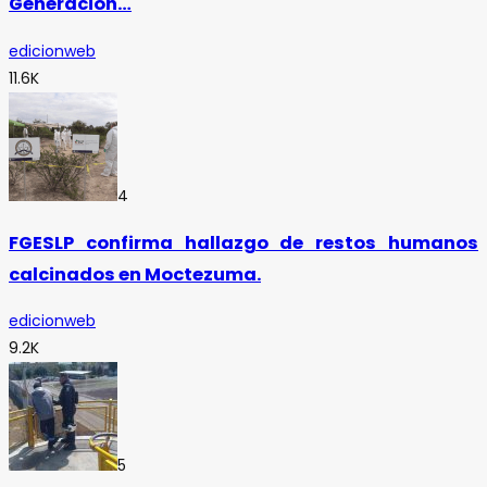
Generación…
edicionweb
11.6K
4
FGESLP confirma hallazgo de restos humanos
calcinados en Moctezuma.
edicionweb
9.2K
5