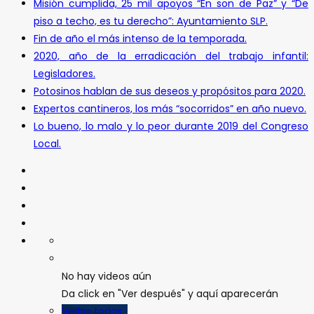
Misión cumplida, 25 mil apoyos “En son de Paz” y “De
piso a techo, es tu derecho”: Ayuntamiento SLP.
Fin de año el más intenso de la temporada.
2020, año de la erradicación del trabajo infantil:
Legisladores.
Potosinos hablan de sus deseos y propósitos para 2020.
Expertos cantineros, los más “socorridos” en año nuevo.
Lo bueno, lo malo y lo peor durante 2019 del Congreso
Local.
No hay videos aún
Da click en "Ver después" y aquí aparecerán
Verlos todos