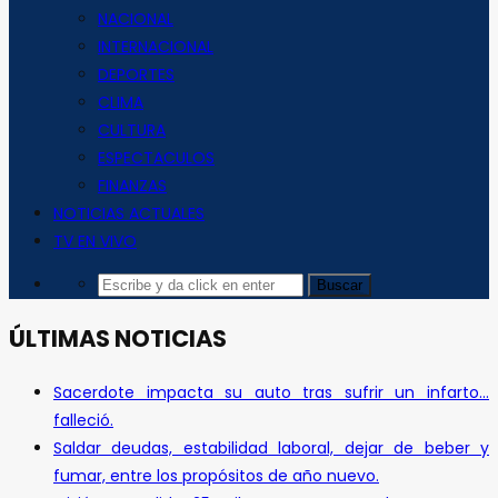
NACIONAL
INTERNACIONAL
DEPORTES
CLIMA
CULTURA
ESPECTACULOS
FINANZAS
NOTICIAS ACTUALES
TV EN VIVO
ÚLTIMAS NOTICIAS
Sacerdote impacta su auto tras sufrir un infarto…
falleció.
Saldar deudas, estabilidad laboral, dejar de beber y
fumar, entre los propósitos de año nuevo.