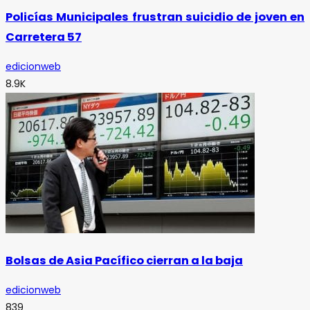
Policías Municipales frustran suicidio de joven en
Carretera 57
edicionweb
8.9K
Bolsas de Asia Pacífico cierran a la baja
edicionweb
839