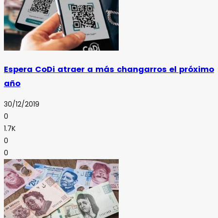
Espera CoDi atraer a más changarros el próximo
año
30/12/2019
0
1.7K
0
0