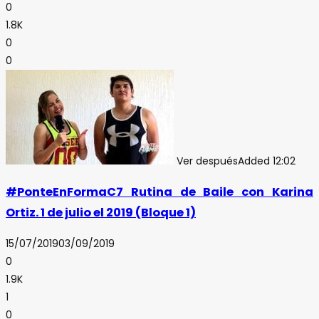
0
1.8K
0
0
Ver después
Added
12:02
#PonteEnFormaC7 Rutina de Baile con Karina
Ortiz. 1 de julio el 2019 (Bloque 1)
15/07/2019
03/09/2019
0
1.9K
1
0