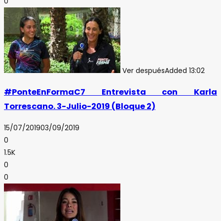
0
Ver después
Added
13:02
#PonteEnFormaC7 Entrevista con Karla
Torrescano. 3-Julio-2019 (Bloque 2)
15/07/2019
03/09/2019
0
1.5K
0
0