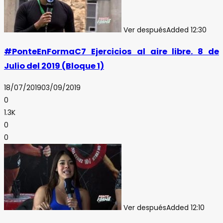
Ver después
Added
12:30
#PonteEnFormaC7 Ejercicios al aire libre. 8 de
Julio del 2019 (Bloque 1)
18/07/2019
03/09/2019
0
1.3K
0
0
Ver después
Added
12:10