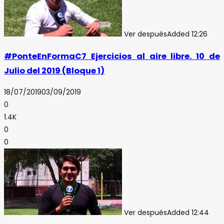
Ver después
Added
12:26
#PonteEnFormaC7 Ejercicios al aire libre. 10 de
Julio del 2019 (Bloque 1)
18/07/2019
03/09/2019
0
1.4K
0
0
Ver después
Added
12:44