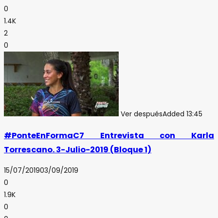
0
1.4K
2
0
Ver después
Added
13:45
#PonteEnFormaC7 Entrevista con Karla
Torrescano. 3-Julio-2019 (Bloque 1)
15/07/2019
03/09/2019
0
1.9K
0