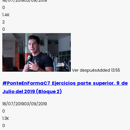
18/07/2019
03/09/2019
0
1.4K
2
0
Ver después
Added
13:55
#PonteEnFormaC7 Ejercicios parte superior. 9 de
Julio del 2019 (Bloque 2)
18/07/2019
03/09/2019
0
1.3K
0