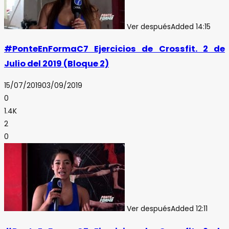
Ver después
Added
14:15
#PonteEnFormaC7 Ejercicios de Crossfit. 2 de
Julio del 2019 (Bloque 2)
15/07/2019
03/09/2019
0
1.4K
2
0
Ver después
Added
12:11