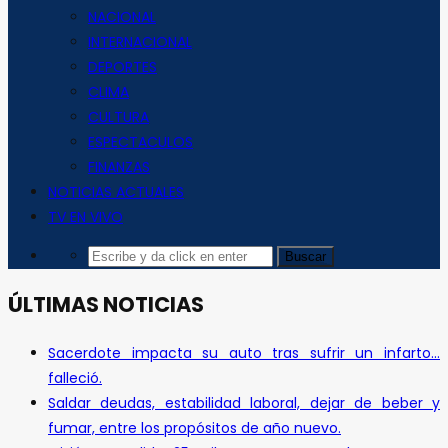
NACIONAL
INTERNACIONAL
DEPORTES
CLIMA
CULTURA
ESPECTACULOS
FINANZAS
NOTICIAS ACTUALES
TV EN VIVO
ÚLTIMAS NOTICIAS
Sacerdote impacta su auto tras sufrir un infarto…
falleció.
Saldar deudas, estabilidad laboral, dejar de beber y
fumar, entre los propósitos de año nuevo.