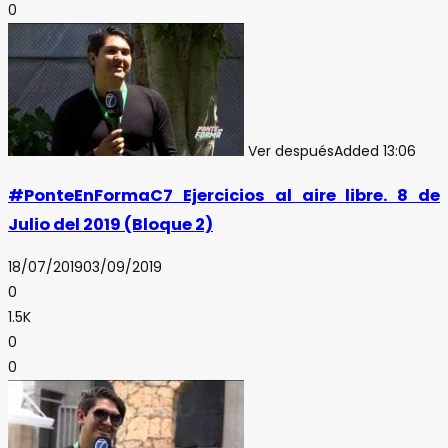
0
Ver después
Added
13:06
#PonteEnFormaC7 Ejercicios al aire libre. 8 de
Julio del 2019 (Bloque 2)
18/07/2019
03/09/2019
0
1.5K
0
0