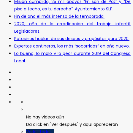
Misión cumplida, 25 mil apoyos “En son de Paz” y “De
piso a techo, es tu derecho”: Ayuntamiento SLP.
Fin de año el más intenso de la temporada.
2020, año de la erradicación del trabajo infantil:
Legisladores.
Potosinos hablan de sus deseos y propósitos para 2020.
Expertos cantineros, los más “socorridos” en año nuevo.
Lo bueno, lo malo y lo peor durante 2019 del Congreso
Local.
No hay videos aún
Da click en "Ver después" y aquí aparecerán
Verlos todos