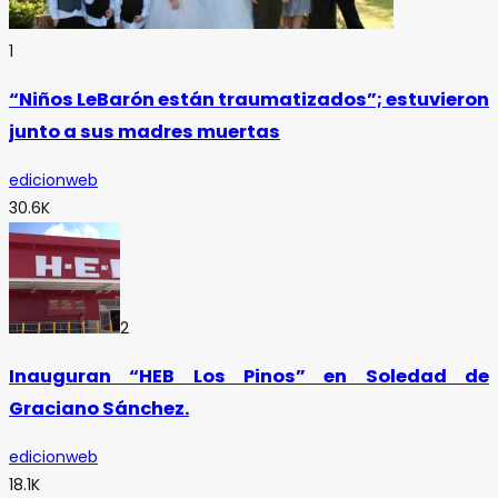
1
“Niños LeBarón están traumatizados”; estuvieron
junto a sus madres muertas
edicionweb
30.6K
2
Inauguran “HEB Los Pinos” en Soledad de
Graciano Sánchez.
edicionweb
18.1K