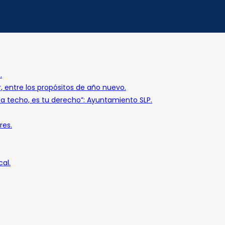
.
r, entre los propósitos de año nuevo.
o a techo, es tu derecho”: Ayuntamiento SLP.
res.
al.