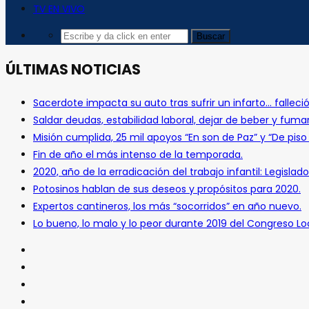
TV EN VIVO
ÚLTIMAS NOTICIAS
Sacerdote impacta su auto tras sufrir un infarto… falleció
Saldar deudas, estabilidad laboral, dejar de beber y fuma
Misión cumplida, 25 mil apoyos “En son de Paz” y “De pis
Fin de año el más intenso de la temporada.
2020, año de la erradicación del trabajo infantil: Legislado
Potosinos hablan de sus deseos y propósitos para 2020.
Expertos cantineros, los más “socorridos” en año nuevo.
Lo bueno, lo malo y lo peor durante 2019 del Congreso Loc