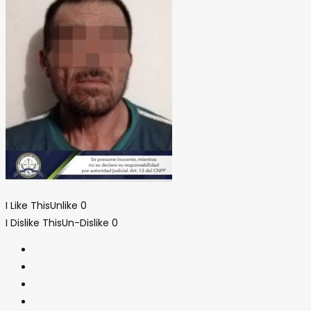
I Like This
Unlike
0
I Dislike This
Un-Dislike
0