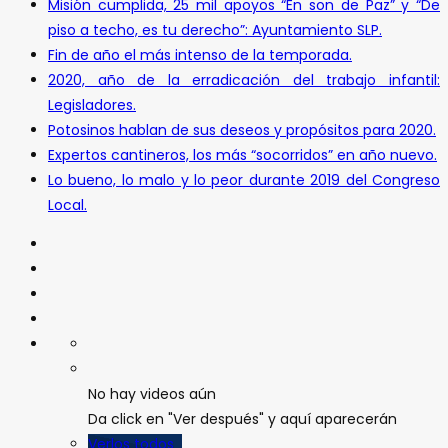
Misión cumplida, 25 mil apoyos “En son de Paz” y “De
piso a techo, es tu derecho”: Ayuntamiento SLP.
Fin de año el más intenso de la temporada.
2020, año de la erradicación del trabajo infantil:
Legisladores.
Potosinos hablan de sus deseos y propósitos para 2020.
Expertos cantineros, los más “socorridos” en año nuevo.
Lo bueno, lo malo y lo peor durante 2019 del Congreso
Local.
No hay videos aún
Da click en "Ver después" y aquí aparecerán
Verlos todos