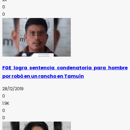
0
0
FGE logra sentencia condenatoria para hombre
por robó en un rancho en Tamuín
28/12/2019
0
1.9K
0
0