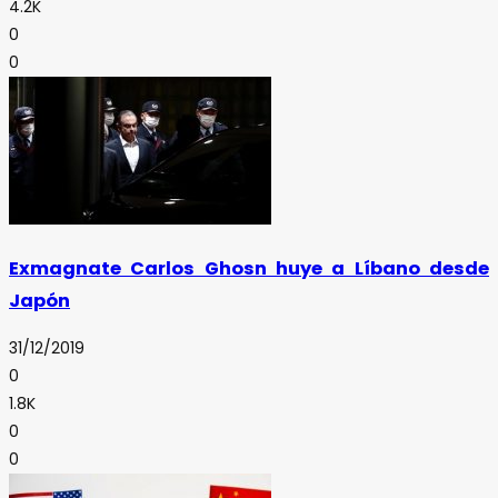
4.2K
0
0
Exmagnate Carlos Ghosn huye a Líbano desde
Japón
31/12/2019
0
1.8K
0
0