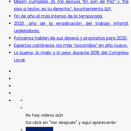
Misión cumplida, 25 mil apoyos “En son de Paz” y “De
piso a techo, es tu derecho”: Ayuntamiento SLP.
Fin de año el más intenso de la temporada.
2020, año de la erradicación del trabajo infantil:
Legisladores.
Potosinos hablan de sus deseos y propósitos para 2020.
Expertos cantineros, los más “socorridos” en año nuevo.
Lo bueno, lo malo y lo peor durante 2019 del Congreso
Local.
No hay videos aún
Da click en "Ver después" y aquí aparecerán
Verlos todos