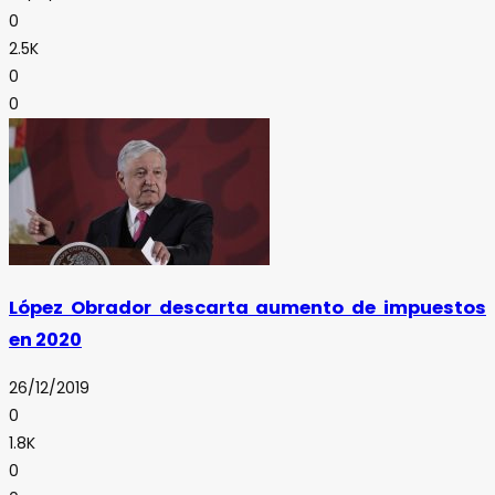
0
2.5K
0
0
López Obrador descarta aumento de impuestos
en 2020
26/12/2019
0
1.8K
0