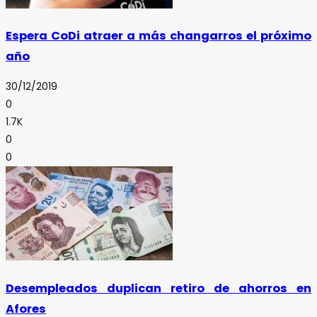
Espera CoDi atraer a más changarros el próximo
año
30/12/2019
0
1.7K
0
0
Desempleados duplican retiro de ahorros en
Afores