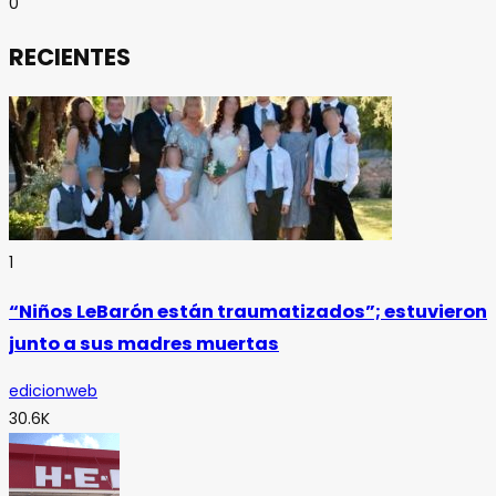
0
RECIENTES
1
“Niños LeBarón están traumatizados”; estuvieron
junto a sus madres muertas
edicionweb
30.6K