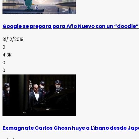
Google se prepara para Año Nuevo con un “doodle”
31/12/2019
0
4.3K
0
0
Exmagnate Carlos Ghosn huye a Líbano desde Jap