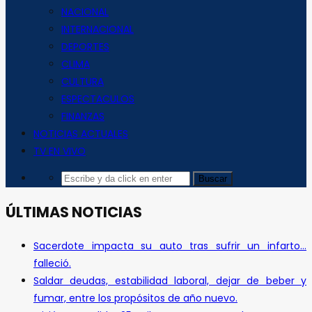
NACIONAL
INTERNACIONAL
DEPORTES
CLIMA
CULTURA
ESPECTACULOS
FINANZAS
NOTICIAS ACTUALES
TV EN VIVO
ÚLTIMAS NOTICIAS
Sacerdote impacta su auto tras sufrir un infarto…
falleció.
Saldar deudas, estabilidad laboral, dejar de beber y
fumar, entre los propósitos de año nuevo.