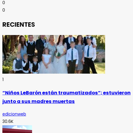
0
0
RECIENTES
1
“Niños LeBarón están traumatizados”; estuvieron
junto a sus madres muertas
edicionweb
30.6K