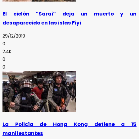
El ciclón “Sarai” deja un muerto y un
desaparecido en las islas Fiyi
29/12/2019
0
2.4K
0
0
La Policía de Hong Kong detiene a 15
manifestantes