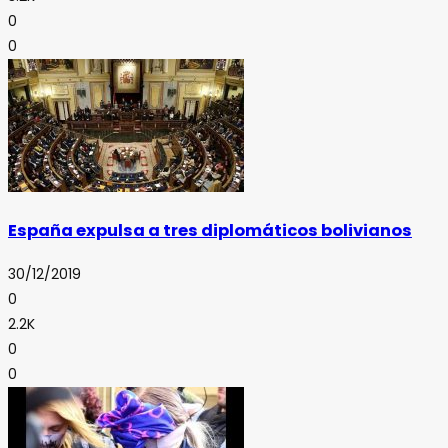
0
0
España expulsa a tres diplomáticos bolivianos
30/12/2019
0
2.2K
0
0