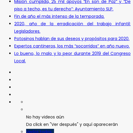
Misión cumplida, 25 mil apoyos “En son de Paz” y “De
piso a techo, es tu derecho”: Ayuntamiento SLP.
Fin de año el más intenso de la temporada.
2020, año de la erradicación del trabajo infantil:
Legisladores.
Potosinos hablan de sus deseos y propósitos para 2020.
Expertos cantineros, los más “socorridos” en año nuevo.
Lo bueno, lo malo y lo peor durante 2019 del Congreso
Local.
No hay videos aún
Da click en "Ver después" y aquí aparecerán
Verlos todos