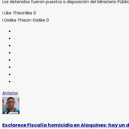
Los detenidos fueron puestos a disposición del Ministerio Públi
I Like This
Unlike
0
I Dislike This
Un-Dislike
0
Anterior
Esclarece Fiscalía homicidio en Alaquines; hay un 