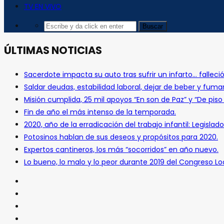
TV EN VIVO
ÚLTIMAS NOTICIAS
Sacerdote impacta su auto tras sufrir un infarto… falleció
Saldar deudas, estabilidad laboral, dejar de beber y fuma
Misión cumplida, 25 mil apoyos “En son de Paz” y “De pis
Fin de año el más intenso de la temporada.
2020, año de la erradicación del trabajo infantil: Legislado
Potosinos hablan de sus deseos y propósitos para 2020.
Expertos cantineros, los más “socorridos” en año nuevo.
Lo bueno, lo malo y lo peor durante 2019 del Congreso Loc