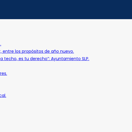
.
r, entre los propósitos de año nuevo.
o a techo, es tu derecho”: Ayuntamiento SLP.
res.
al.