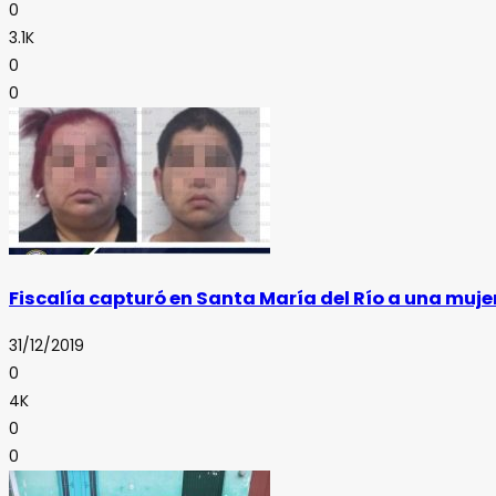
0
3.1K
0
0
Fiscalía capturó en Santa María del Río a una muj
31/12/2019
0
4K
0
0