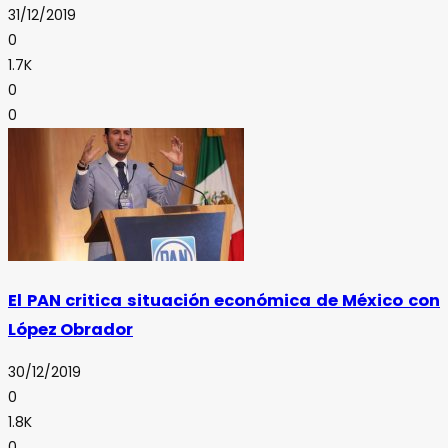
31/12/2019
0
1.7K
0
0
El PAN critica situación económica de México con
López Obrador
30/12/2019
0
1.8K
0