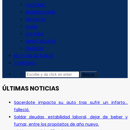
NACIONAL
INTERNACIONAL
DEPORTES
CLIMA
CULTURA
ESPECTACULOS
FINANZAS
NOTICIAS ACTUALES
TV EN VIVO
ÚLTIMAS NOTICIAS
Sacerdote impacta su auto tras sufrir un infarto…
falleció.
Saldar deudas, estabilidad laboral, dejar de beber y
fumar, entre los propósitos de año nuevo.