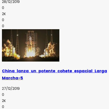
28/12/2019
0
2K
0
0
China lanza un potente cohete espacial Larga
Marcha-5
27/12/2019
0
2K
0