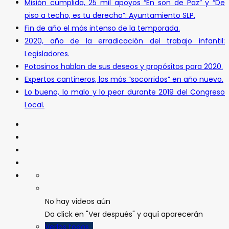
Misión cumplida, 25 mil apoyos “En son de Paz” y “De
piso a techo, es tu derecho”: Ayuntamiento SLP.
Fin de año el más intenso de la temporada.
2020, año de la erradicación del trabajo infantil:
Legisladores.
Potosinos hablan de sus deseos y propósitos para 2020.
Expertos cantineros, los más “socorridos” en año nuevo.
Lo bueno, lo malo y lo peor durante 2019 del Congreso
Local.
No hay videos aún
Da click en "Ver después" y aquí aparecerán
Verlos todos