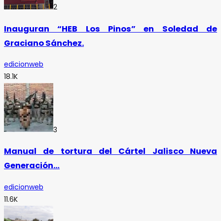
2
Inauguran “HEB Los Pinos” en Soledad de
Graciano Sánchez.
edicionweb
18.1K
3
Manual de tortura del Cártel Jalisco Nueva
Generación…
edicionweb
11.6K