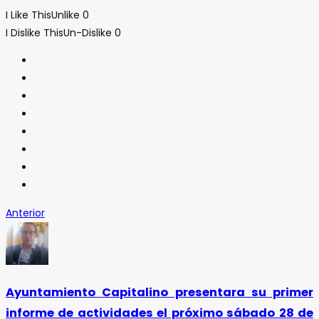
I Like This
Unlike
0
I Dislike This
Un-Dislike
0
Anterior
Ayuntamiento Capitalino presentara su primer
informe de actividades el próximo sábado 28 de