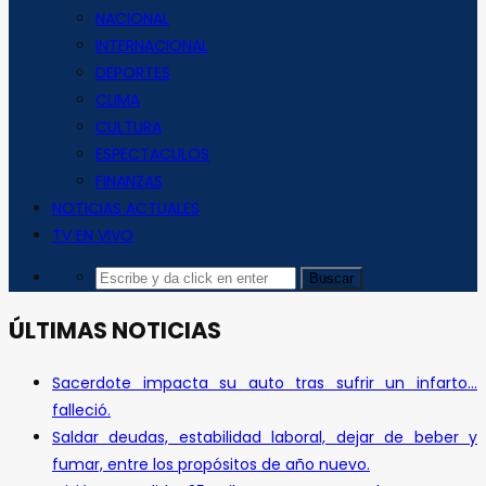
NACIONAL
INTERNACIONAL
DEPORTES
CLIMA
CULTURA
ESPECTACULOS
FINANZAS
NOTICIAS ACTUALES
TV EN VIVO
ÚLTIMAS NOTICIAS
Sacerdote impacta su auto tras sufrir un infarto…
falleció.
Saldar deudas, estabilidad laboral, dejar de beber y
fumar, entre los propósitos de año nuevo.