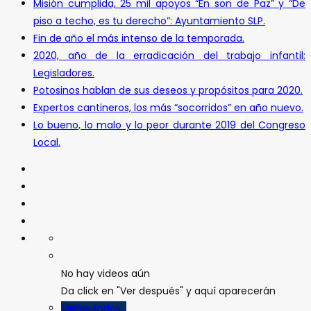
Misión cumplida, 25 mil apoyos “En son de Paz” y “De
piso a techo, es tu derecho”: Ayuntamiento SLP.
Fin de año el más intenso de la temporada.
2020, año de la erradicación del trabajo infantil:
Legisladores.
Potosinos hablan de sus deseos y propósitos para 2020.
Expertos cantineros, los más “socorridos” en año nuevo.
Lo bueno, lo malo y lo peor durante 2019 del Congreso
Local.
No hay videos aún
Da click en "Ver después" y aquí aparecerán
Verlos todos