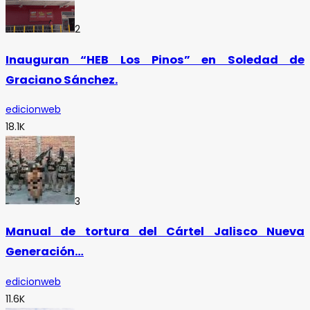
2
Inauguran “HEB Los Pinos” en Soledad de
Graciano Sánchez.
edicionweb
18.1K
3
Manual de tortura del Cártel Jalisco Nueva
Generación…
edicionweb
11.6K