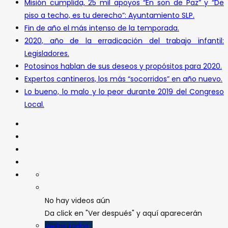
Misión cumplida, 25 mil apoyos “En son de Paz” y “De
piso a techo, es tu derecho”: Ayuntamiento SLP.
Fin de año el más intenso de la temporada.
2020, año de la erradicación del trabajo infantil:
Legisladores.
Potosinos hablan de sus deseos y propósitos para 2020.
Expertos cantineros, los más “socorridos” en año nuevo.
Lo bueno, lo malo y lo peor durante 2019 del Congreso
Local.
No hay videos aún
Da click en "Ver después" y aquí aparecerán
Verlos todos