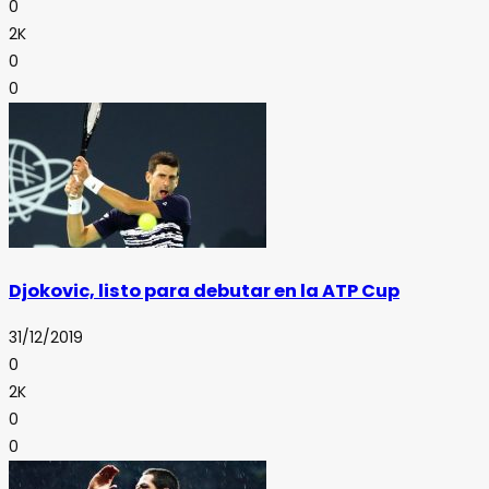
0
2K
0
0
Djokovic, listo para debutar en la ATP Cup
31/12/2019
0
2K
0
0