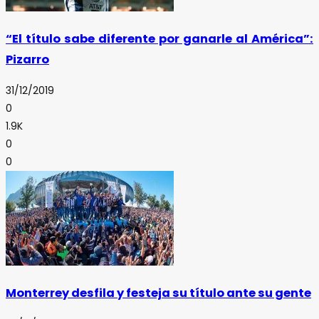
“El título sabe diferente por ganarle al América”:
Pizarro
31/12/2019
0
1.9K
0
0
Monterrey desfila y festeja su título ante su gente