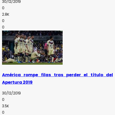
30/12/2019
0
2.8K
0
0
América rompe filas tras perder el título del
Apertura 2019
30/12/2019
0
3.5K
0