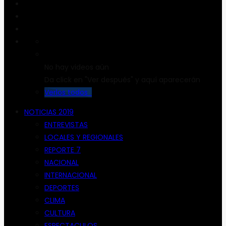
No hay videos aún
Da click en "Ver después" y aquí aparecerán
Verlos todos
NOTICIAS 2019
ENTREVISTAS
LOCALES Y REGIONALES
REPORTE 7
NACIONAL
INTERNACIONAL
DEPORTES
CLIMA
CULTURA
ESPECTACULOS