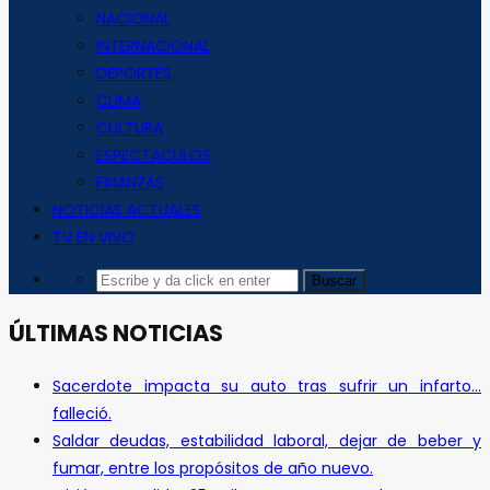
NACIONAL
INTERNACIONAL
DEPORTES
CLIMA
CULTURA
ESPECTACULOS
FINANZAS
NOTICIAS ACTUALES
TV EN VIVO
ÚLTIMAS NOTICIAS
Sacerdote impacta su auto tras sufrir un infarto…
falleció.
Saldar deudas, estabilidad laboral, dejar de beber y
fumar, entre los propósitos de año nuevo.