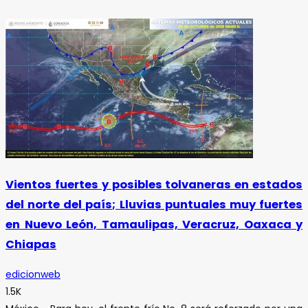
Vientos fuertes y posibles tolvaneras en estados
del norte del país; Lluvias puntuales muy fuertes
en Nuevo León, Tamaulipas, Veracruz, Oaxaca y
Chiapas
edicionweb
1.5K