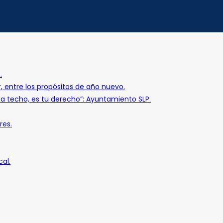
.
r, entre los propósitos de año nuevo.
o a techo, es tu derecho”: Ayuntamiento SLP.
res.
al.