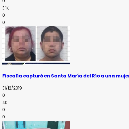
0
3.1K
0
0
Fiscalía capturó en Santa María del Río a una muj
31/12/2019
0
4K
0
0