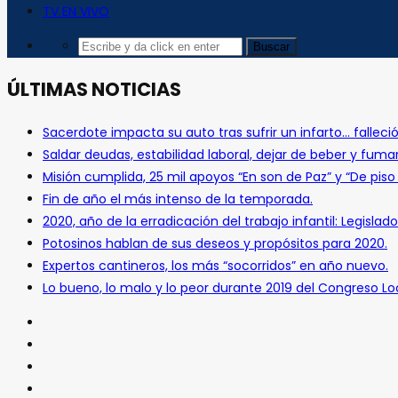
TV EN VIVO
ÚLTIMAS NOTICIAS
Sacerdote impacta su auto tras sufrir un infarto… falleció
Saldar deudas, estabilidad laboral, dejar de beber y fuma
Misión cumplida, 25 mil apoyos “En son de Paz” y “De pis
Fin de año el más intenso de la temporada.
2020, año de la erradicación del trabajo infantil: Legislado
Potosinos hablan de sus deseos y propósitos para 2020.
Expertos cantineros, los más “socorridos” en año nuevo.
Lo bueno, lo malo y lo peor durante 2019 del Congreso Loc