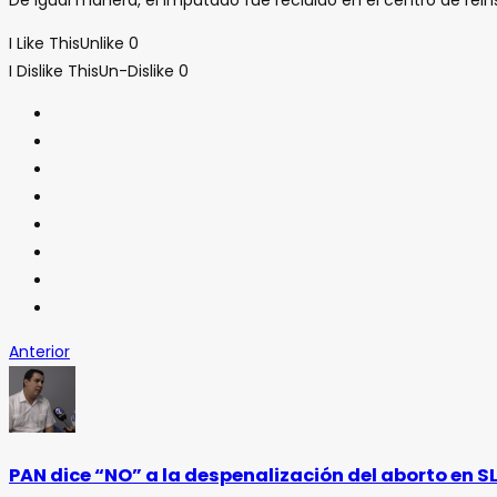
I Like This
Unlike
0
I Dislike This
Un-Dislike
0
Anterior
PAN dice “NO” a la despenalización del aborto en SL