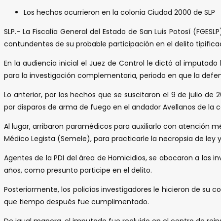
Los hechos ocurrieron en la colonia Ciudad 2000 de SLP
SLP.- La Fiscalía General del Estado de San Luis Potosí (FGES
contundentes de su probable participación en el delito tipific
En la audiencia inicial el Juez de Control le dictó al imputad
para la investigación complementaria, periodo en que la defe
Lo anterior, por los hechos que se suscitaron el 9 de julio
por disparos de arma de fuego en el andador Avellanos de la co
Al lugar, arribaron paramédicos para auxiliarlo con atención 
Médico Legista (Semele), para practicarle la necropsia de ley
Agentes de la PDI del área de Homicidios, se abocaron a las i
años, como presunto participe en el delito.
Posteriormente, los policías investigadores le hicieron de su 
que tiempo después fue cumplimentado.
De igual manera, el imputado fue recluido en el centro de reinser