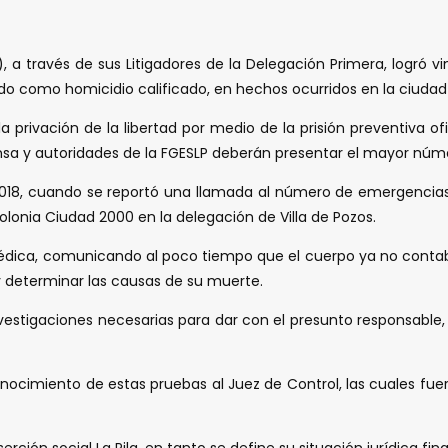
LP), a través de sus Litigadores de la Delegación Primera, logró
ado como homicidio calificado, en hechos ocurridos en la ciudad 
o la privación de la libertad por medio de la prisión preventiv
nsa y autoridades de la FGESLP deberán presentar el mayor núm
 de 2018, cuando se reportó una llamada al número de emergenc
lonia Ciudad 2000 en la delegación de Villa de Pozos.
médica, comunicando al poco tiempo que el cuerpo ya no contaba 
 y determinar las causas de su muerte.
nvestigaciones necesarias para dar con el presunto responsable,
conocimiento de estas pruebas al Juez de Control, las cuales fu
ción social La Pila, en tanto se define su situación jurídica fina