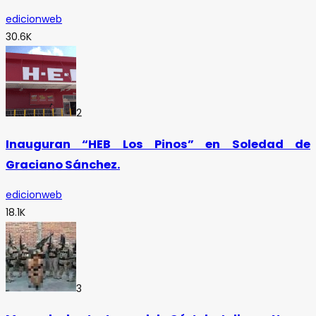
edicionweb
30.6K
2
Inauguran “HEB Los Pinos” en Soledad de
Graciano Sánchez.
edicionweb
18.1K
3