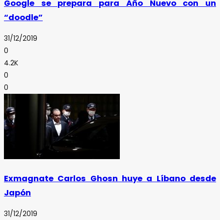
Google se prepara para Año Nuevo con un
“doodle”
31/12/2019
0
4.2K
0
0
Exmagnate Carlos Ghosn huye a Líbano desde
Japón
31/12/2019