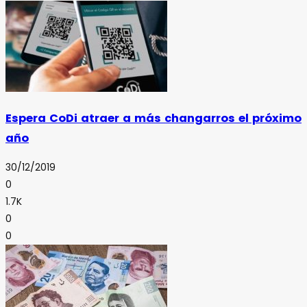
Espera CoDi atraer a más changarros el próximo
año
30/12/2019
0
1.7K
0
0