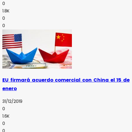
0
1.8K
0
0
EU firmará acuerdo comercial con China el 15 de
enero
31/12/2019
0
1.6K
0
0