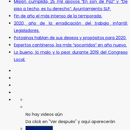
Misión cumplida, 25 mil apoyos “En son de Paz” y “De
piso a techo, es tu derecho”: Ayuntamiento SLP.
Fin de año el más intenso de la temporada.
2020, año de la erradicación del trabajo infantil:
Legisladores.
Potosinos hablan de sus deseos y propósitos para 2020.
Expertos cantineros, los más “socorridos” en año nuevo.
Lo bueno, lo malo y lo peor durante 2019 del Congreso
Local.
No hay videos aún
Da click en "Ver después" y aquí aparecerán
Verlos todos