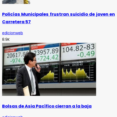
5
Policías Municipales frustran suicidio de joven en
Carretera 57
edicionweb
8.9K
Bolsas de Asia Pacífico cierran a la baja