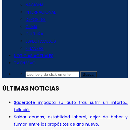
NACIONAL
INTERNACIONAL
DEPORTES
CLIMA
CULTURA
ESPECTACULOS
FINANZAS
NOTICIAS ACTUALES
TV EN VIVO
ÚLTIMAS NOTICIAS
Sacerdote impacta su auto tras sufrir un infarto…
falleció.
Saldar deudas, estabilidad laboral, dejar de beber y
fumar, entre los propósitos de año nuevo.