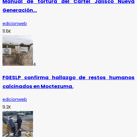
Manual de tortura del Cártel Jalisco Nueva
Generación…
edicionweb
11.6K
4
FGESLP confirma hallazgo de restos humanos
calcinados en Moctezuma.
edicionweb
9.2K