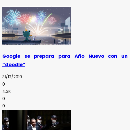
Google se prepara para Año Nuevo con un
“doodle”
31/12/2019
0
4.3K
0
0