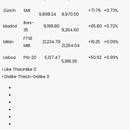
Zúrich
SMI
+71.76
+0.73%
9,898.24
9,970.00
Ibex-
Madrid
9,198.80
+65.80
+0.72%
35
9,264.60
FTSE
Milán
21,234.79
+19.25
+0.09%
MIB
21,254.04
Lisboa
PSI-20
5,137.47
+50.92
+0.99%
5,188.39
I Like This
Unlike
0
I Dislike This
Un-Dislike
0