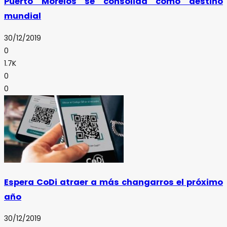
Puerto Morelos se consolida como destino
mundial
30/12/2019
0
1.7K
0
0
Espera CoDi atraer a más changarros el próximo
año
30/12/2019