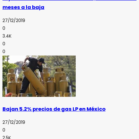
meses a la baja
27/12/2019
0
3.4K
0
0
Bajan 5.2% precios de gas LP en México
27/12/2019
0
2.5K