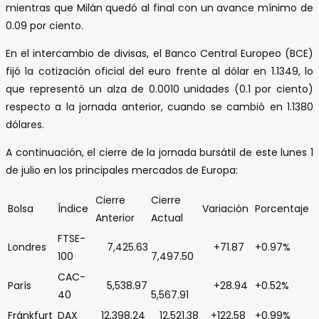
mientras que Milán quedó al final con un avance mínimo de
0.09 por ciento.
En el intercambio de divisas, el Banco Central Europeo (BCE)
fijó la cotización oficial del euro frente al dólar en 1.1349, lo
que representó un alza de 0.0010 unidades (0.1 por ciento)
respecto a la jornada anterior, cuando se cambió en 1.1380
dólares.
A continuación, el cierre de la jornada bursátil de este lunes 1
de julio en los principales mercados de Europa:
Cierre
Cierre
Bolsa
Índice
Variación
Porcentaje
Anterior
Actual
FTSE-
Londres
7,425.63
+71.87
+0.97%
100
7,497.50
CAC-
París
5,538.97
+28.94
+0.52%
40
5,567.91
Fránkfurt
DAX
12,398.24
12,521.38
+122.58
+0.99%