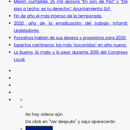
Misión cumplida, 25 mil apoyos “En son de Paz” y “De
piso a techo, es tu derecho”: Ayuntamiento SLP.
Fin de año el más intenso de la temporada.
2020, año de la erradicación del trabajo infantil:
Legisladores.
Potosinos hablan de sus deseos y propósitos para 2020.
Expertos cantineros, los más “socorridos” en año nuevo.
Lo bueno, lo malo y lo peor durante 2019 del Congreso
Local.
No hay videos aún
Da click en "Ver después" y aquí aparecerán
Verlos todos