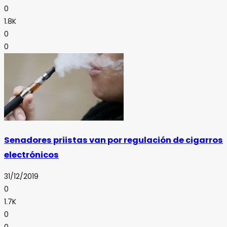
0
1.8K
0
0
Senadores priistas van por regulación de cigarros
electrónicos
31/12/2019
0
1.7K
0