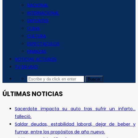
NACIONAL
INTERNACIONAL
DEPORTES
CLIMA
CULTURA
ESPECTACULOS
FINANZAS
NOTICIAS ACTUALES
TV EN VIVO
ÚLTIMAS NOTICIAS
Sacerdote impacta su auto tras sufrir un infarto…
falleció.
Saldar deudas, estabilidad laboral, dejar de beber y
fumar, entre los propósitos de año nuevo.