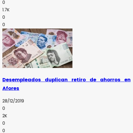
0
1.7K
0
0
Desempleados duplican retiro de ahorros en
Afores
28/12/2019
0
2K
0
0