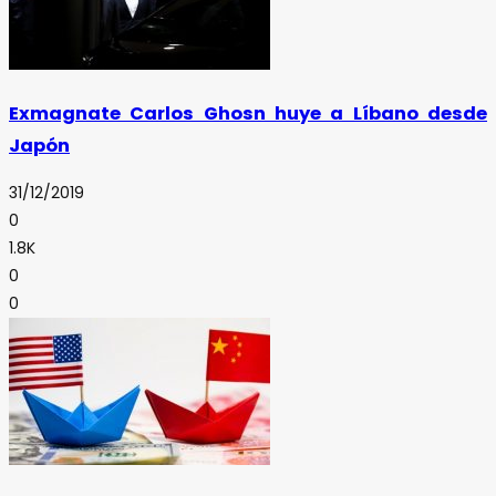
Exmagnate Carlos Ghosn huye a Líbano desde
Japón
31/12/2019
0
1.8K
0
0