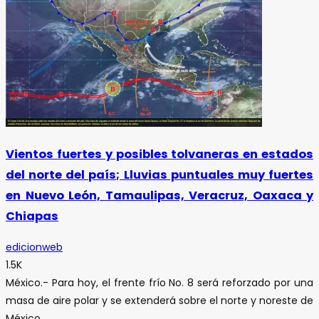
Vientos fuertes y posibles tolvaneras en estados
del norte del país; Lluvias puntuales muy fuertes
en Nuevo León, Tamaulipas, Veracruz, Oaxaca y
Chiapas
edicionweb
1.5K
México.- Para hoy, el frente frío No. 8 será reforzado por una
masa de aire polar y se extenderá sobre el norte y noreste de
México,...