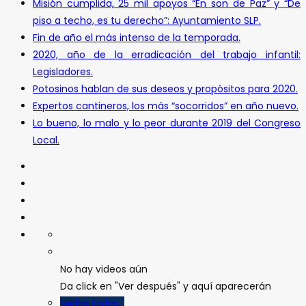
Misión cumplida, 25 mil apoyos “En son de Paz” y “De
piso a techo, es tu derecho”: Ayuntamiento SLP.
Fin de año el más intenso de la temporada.
2020, año de la erradicación del trabajo infantil:
Legisladores.
Potosinos hablan de sus deseos y propósitos para 2020.
Expertos cantineros, los más “socorridos” en año nuevo.
Lo bueno, lo malo y lo peor durante 2019 del Congreso
Local.
No hay videos aún
Da click en "Ver después" y aquí aparecerán
Verlos todos