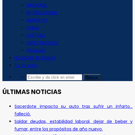
NACIONAL
INTERNACIONAL
DEPORTES
CLIMA
CULTURA
ESPECTACULOS
FINANZAS
NOTICIAS ACTUALES
TV EN VIVO
ÚLTIMAS NOTICIAS
Sacerdote impacta su auto tras sufrir un infarto…
falleció.
Saldar deudas, estabilidad laboral, dejar de beber y
fumar, entre los propósitos de año nuevo.