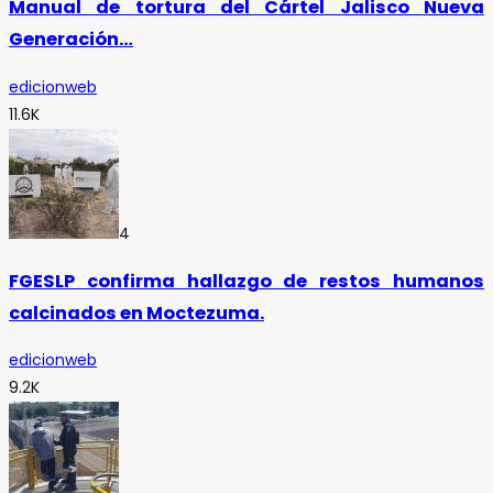
Manual de tortura del Cártel Jalisco Nueva
Generación…
edicionweb
11.6K
4
FGESLP confirma hallazgo de restos humanos
calcinados en Moctezuma.
edicionweb
9.2K