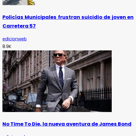
5
Policías Municipales frustran suicidio de joven en
Carretera 57
edicionweb
8.9K
No Time To Die, la nueva aventura de James Bond