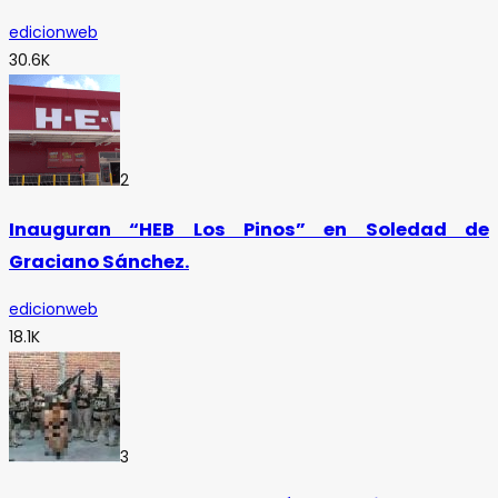
edicionweb
30.6K
2
Inauguran “HEB Los Pinos” en Soledad de
Graciano Sánchez.
edicionweb
18.1K
3