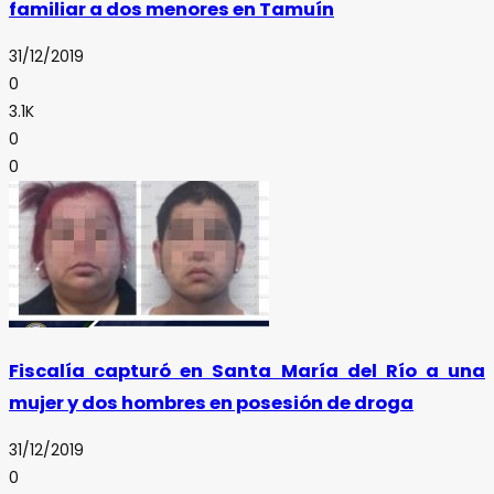
familiar a dos menores en Tamuín
31/12/2019
0
3.1K
0
0
Fiscalía capturó en Santa María del Río a una
mujer y dos hombres en posesión de droga
31/12/2019
0