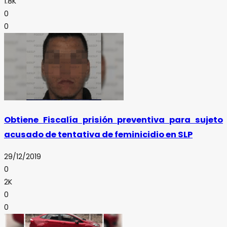
1.8K
0
0
Obtiene Fiscalía prisión preventiva para sujeto
acusado de tentativa de feminicidio en SLP
29/12/2019
0
2K
0
0