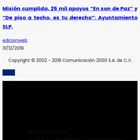
Misión cumplida, 25 mil apoyos “En son de Paz” y
“De piso a techo, es tu derecho”: Ayuntamiento
SLP.
edicionweb
31/12/2019
Copyright © 2002 - 2019 Comunicación 2000 S.A. de C.V.
Arriba
No hay videos aún
Da click en "Ver después" y aquí aparecerán