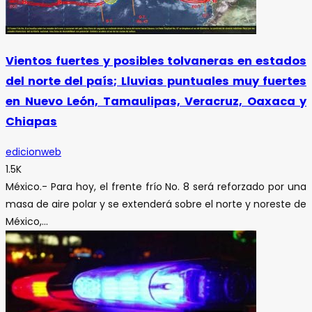
Vientos fuertes y posibles tolvaneras en estados
del norte del país; Lluvias puntuales muy fuertes
en Nuevo León, Tamaulipas, Veracruz, Oaxaca y
Chiapas
edicionweb
1.5K
México.- Para hoy, el frente frío No. 8 será reforzado por una
masa de aire polar y se extenderá sobre el norte y noreste de
México,...