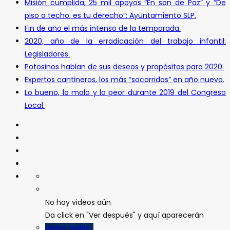
Misión cumplida, 25 mil apoyos “En son de Paz” y “De
piso a techo, es tu derecho”: Ayuntamiento SLP.
Fin de año el más intenso de la temporada.
2020, año de la erradicación del trabajo infantil:
Legisladores.
Potosinos hablan de sus deseos y propósitos para 2020.
Expertos cantineros, los más “socorridos” en año nuevo.
Lo bueno, lo malo y lo peor durante 2019 del Congreso
Local.
No hay videos aún
Da click en "Ver después" y aquí aparecerán
Verlos todos