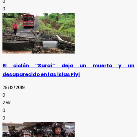
0
0
El ciclón “Sarai” deja un muerto y un
desaparecido en las islas Fiyi
29/12/2019
0
2.5K
0
0