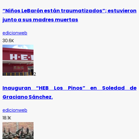
“Niños LeBarón están traumatizados”; estuvieron
junto a sus madres muertas
edicionweb
30.6K
2
Inauguran “HEB Los Pinos” en Soledad de
Graciano Sánchez.
edicionweb
18.1K