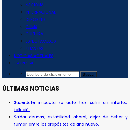
NACIONAL
INTERNACIONAL
DEPORTES
CLIMA
CULTURA
ESPECTACULOS
FINANZAS
NOTICIAS ACTUALES
TV EN VIVO
ÚLTIMAS NOTICIAS
Sacerdote impacta su auto tras sufrir un infarto…
falleció.
Saldar deudas, estabilidad laboral, dejar de beber y
fumar, entre los propósitos de año nuevo.