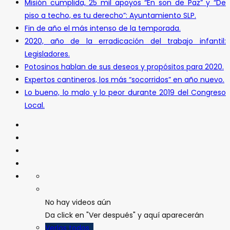
Misión cumplida, 25 mil apoyos “En son de Paz” y “De
piso a techo, es tu derecho”: Ayuntamiento SLP.
Fin de año el más intenso de la temporada.
2020, año de la erradicación del trabajo infantil:
Legisladores.
Potosinos hablan de sus deseos y propósitos para 2020.
Expertos cantineros, los más “socorridos” en año nuevo.
Lo bueno, lo malo y lo peor durante 2019 del Congreso
Local.
No hay videos aún
Da click en "Ver después" y aquí aparecerán
Verlos todos