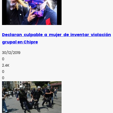
Declaran culpable a mujer de inventar violación
grupal en Chipre
30/12/2019
0
2.4K
0
0