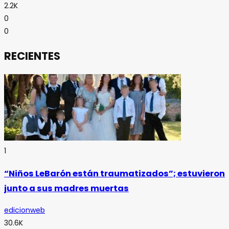
2.2K
0
0
RECIENTES
1
“Niños LeBarón están traumatizados”; estuvieron
junto a sus madres muertas
edicionweb
30.6K