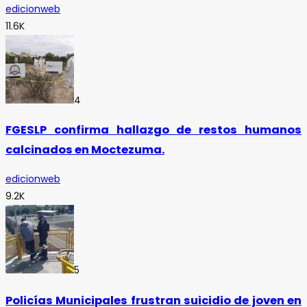
edicionweb
11.6K
4
FGESLP confirma hallazgo de restos humanos
calcinados en Moctezuma.
edicionweb
9.2K
5
Policías Municipales frustran suicidio de joven en