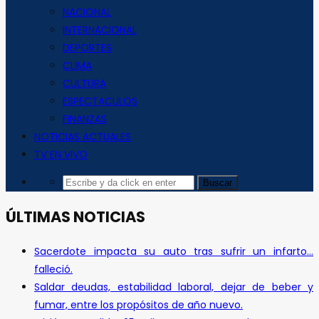
NACIONAL
INTERNACIONAL
DEPORTES
CLIMA
CULTURA
ESPECTACULOS
FINANZAS
NOTICIAS ACTUALES
TV EN VIVO
ÚLTIMAS NOTICIAS
Sacerdote impacta su auto tras sufrir un infarto…
falleció.
Saldar deudas, estabilidad laboral, dejar de beber y
fumar, entre los propósitos de año nuevo.