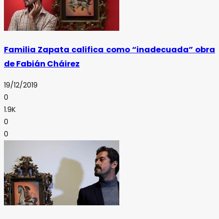
Familia Zapata califica como “inadecuada” obra
de Fabián Cháirez
19/12/2019
0
1.9K
0
0