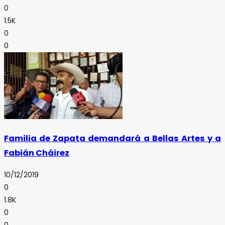
0
1.5K
0
0
Familia de Zapata demandará a Bellas Artes y a
Fabián Cháirez
10/12/2019
0
1.8K
0
0