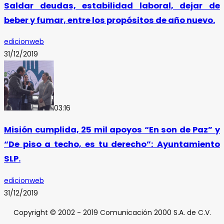
Saldar deudas, estabilidad laboral, dejar de
beber y fumar, entre los propósitos de año nuevo.
edicionweb
31/12/2019
03:16
Misión cumplida, 25 mil apoyos “En son de Paz” y
“De piso a techo, es tu derecho”: Ayuntamiento
SLP.
edicionweb
31/12/2019
Copyright © 2002 - 2019 Comunicación 2000 S.A. de C.V.