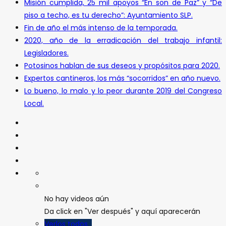
Misión cumplida, 25 mil apoyos “En son de Paz” y “De
piso a techo, es tu derecho”: Ayuntamiento SLP.
Fin de año el más intenso de la temporada.
2020, año de la erradicación del trabajo infantil:
Legisladores.
Potosinos hablan de sus deseos y propósitos para 2020.
Expertos cantineros, los más “socorridos” en año nuevo.
Lo bueno, lo malo y lo peor durante 2019 del Congreso
Local.
No hay videos aún
Da click en "Ver después" y aquí aparecerán
Verlos todos