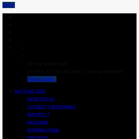
Arriba
No hay videos aún
Da click en "Ver después" y aquí aparecerán
Verlos todos
NOTICIAS 2019
ENTREVISTAS
LOCALES Y REGIONALES
REPORTE 7
NACIONAL
INTERNACIONAL
DEPORTES