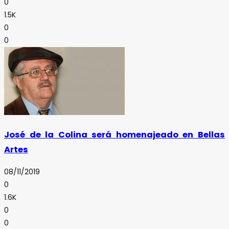
0
1.5K
0
0
José de la Colina será homenajeado en Bellas
Artes
08/11/2019
0
1.6K
0
0