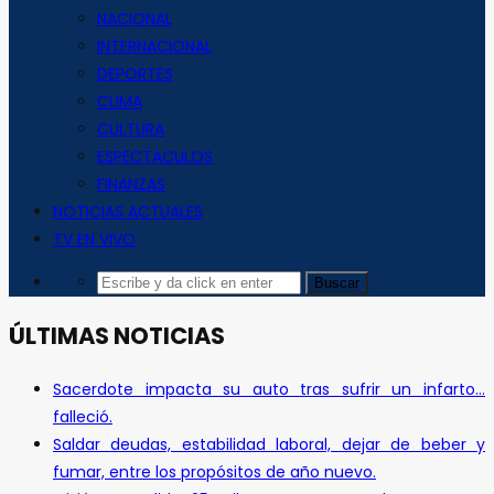
NACIONAL
INTERNACIONAL
DEPORTES
CLIMA
CULTURA
ESPECTACULOS
FINANZAS
NOTICIAS ACTUALES
TV EN VIVO
ÚLTIMAS NOTICIAS
Sacerdote impacta su auto tras sufrir un infarto…
falleció.
Saldar deudas, estabilidad laboral, dejar de beber y
fumar, entre los propósitos de año nuevo.