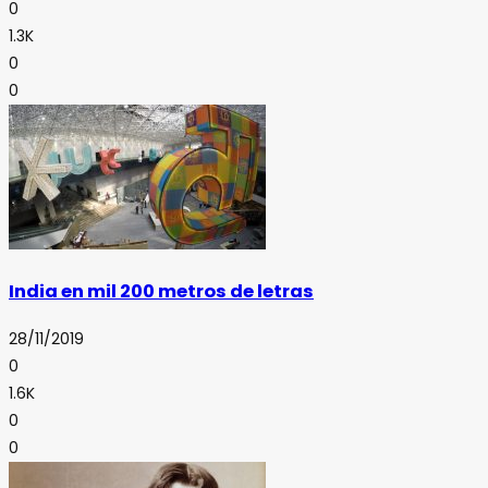
0
1.3K
0
0
India en mil 200 metros de letras
28/11/2019
0
1.6K
0
0