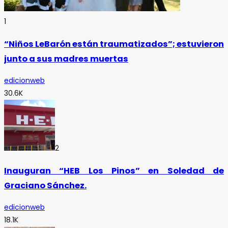
1
“Niños LeBarón están traumatizados”; estuvieron
junto a sus madres muertas
edicionweb
30.6K
2
Inauguran “HEB Los Pinos” en Soledad de
Graciano Sánchez.
edicionweb
18.1K