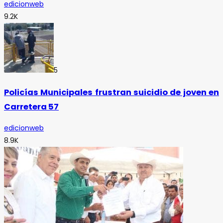
edicionweb
9.2K
5
Policías Municipales frustran suicidio de joven en
Carretera 57
edicionweb
8.9K