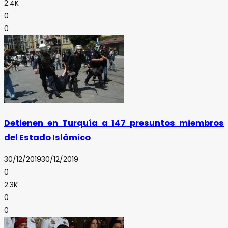
2.4K
0
0
Detienen en Turquía a 147 presuntos miembros
del Estado Islámico
30/12/2019
30/12/2019
0
2.3K
0
0