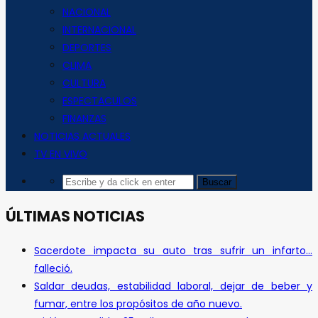
NACIONAL
INTERNACIONAL
DEPORTES
CLIMA
CULTURA
ESPECTACULOS
FINANZAS
NOTICIAS ACTUALES
TV EN VIVO
ÚLTIMAS NOTICIAS
Sacerdote impacta su auto tras sufrir un infarto…
falleció.
Saldar deudas, estabilidad laboral, dejar de beber y
fumar, entre los propósitos de año nuevo.