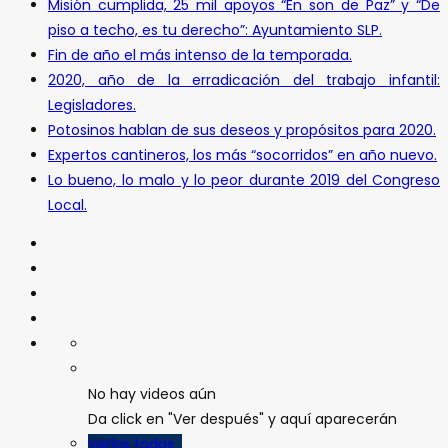
Misión cumplida, 25 mil apoyos “En son de Paz” y “De
piso a techo, es tu derecho”: Ayuntamiento SLP.
Fin de año el más intenso de la temporada.
2020, año de la erradicación del trabajo infantil:
Legisladores.
Potosinos hablan de sus deseos y propósitos para 2020.
Expertos cantineros, los más “socorridos” en año nuevo.
Lo bueno, lo malo y lo peor durante 2019 del Congreso
Local.
No hay videos aún
Da click en "Ver después" y aquí aparecerán
Verlos todos