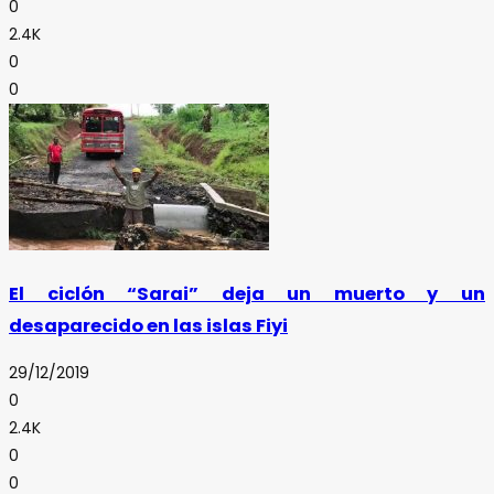
0
2.4K
0
0
El ciclón “Sarai” deja un muerto y un
desaparecido en las islas Fiyi
29/12/2019
0
2.4K
0
0