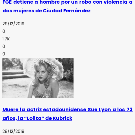
FGE detiene a hombre por un robo con violencia a
dos mujeres de Ciudad Fernández
29/12/2019
0
1.7K
0
0
Muere la actriz estadounidense Sue Lyon a los 73
años, la “Lolita” de Kubrick
28/12/2019