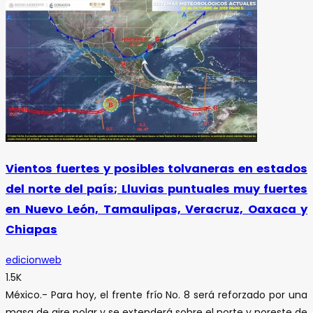
Vientos fuertes y posibles tolvaneras en estados
del norte del país; Lluvias puntuales muy fuertes
en Nuevo León, Tamaulipas, Veracruz, Oaxaca y
Chiapas
edicionweb
1.5K
México.- Para hoy, el frente frío No. 8 será reforzado por una
masa de aire polar y se extenderá sobre el norte y noreste de