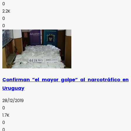
0
2.2K
0
0
Confirman ”el mayor golpe” al narcotráfico en
Uruguay
28/12/2019
0
1.7K
0
0