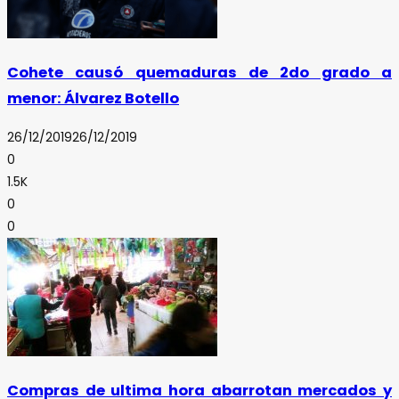
Cohete causó quemaduras de 2do grado a
menor: Álvarez Botello
26/12/2019
26/12/2019
0
1.5K
0
0
Compras de ultima hora abarrotan mercados y