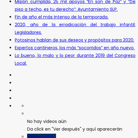
Misión cumplida, 25 mil apoyos “En son de Paz” y “De
piso a techo, es tu derecho”: Ayuntamiento SLP.
Fin de año el más intenso de la temporada.
2020, año de la erradicación del trabajo infantil:
Legisladores.
Potosinos hablan de sus deseos y propósitos para 2020.
Expertos cantineros, los más “socorridos” en año nuevo.
Lo bueno, lo malo y lo peor durante 2019 del Congreso
Local.
No hay videos aún
Da click en "Ver después" y aquí aparecerán
Verlos todos