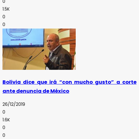
0
1.5K
0
0
Bolivia dice que irá “con mucho gusto” a corte
ante denuncia de México
26/12/2019
0
1.6K
0
0