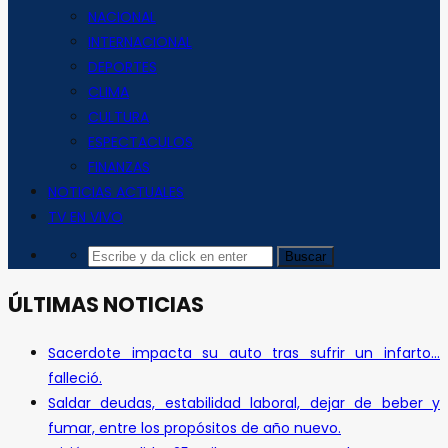
NACIONAL
INTERNACIONAL
DEPORTES
CLIMA
CULTURA
ESPECTACULOS
FINANZAS
NOTICIAS ACTUALES
TV EN VIVO
ÚLTIMAS NOTICIAS
Sacerdote impacta su auto tras sufrir un infarto…
falleció.
Saldar deudas, estabilidad laboral, dejar de beber y
fumar, entre los propósitos de año nuevo.