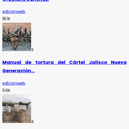
edicionweb
18.1K
3
Manual de tortura del Cártel Jalisco Nueva
Generación…
edicionweb
11.6K
4