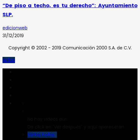
“De piso a techo, es tu derecho”: Ayuntamiento
SLP.
edicionweb
31/12/2019
Copyright © 2002 - 2019 Comunicación 2000 S.A. de C.V.
Arriba
No hay videos aún
Da click en "Ver después" y aquí aparecerán
Verlos todos