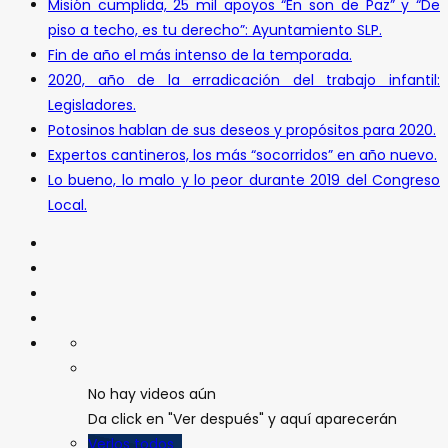
Misión cumplida, 25 mil apoyos “En son de Paz” y “De
piso a techo, es tu derecho”: Ayuntamiento SLP.
Fin de año el más intenso de la temporada.
2020, año de la erradicación del trabajo infantil:
Legisladores.
Potosinos hablan de sus deseos y propósitos para 2020.
Expertos cantineros, los más “socorridos” en año nuevo.
Lo bueno, lo malo y lo peor durante 2019 del Congreso
Local.
No hay videos aún
Da click en "Ver después" y aquí aparecerán
Verlos todos