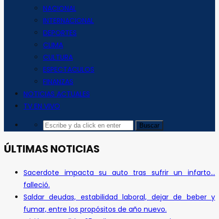
NACIONAL
INTERNACIONAL
DEPORTES
CLIMA
CULTURA
ESPECTACULOS
FINANZAS
NOTICIAS ACTUALES
TV EN VIVO
ÚLTIMAS NOTICIAS
Sacerdote impacta su auto tras sufrir un infarto…
falleció.
Saldar deudas, estabilidad laboral, dejar de beber y
fumar, entre los propósitos de año nuevo.