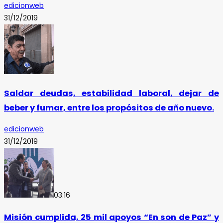
edicionweb
31/12/2019
Saldar deudas, estabilidad laboral, dejar de
beber y fumar, entre los propósitos de año nuevo.
edicionweb
31/12/2019
03:16
Misión cumplida, 25 mil apoyos “En son de Paz” y