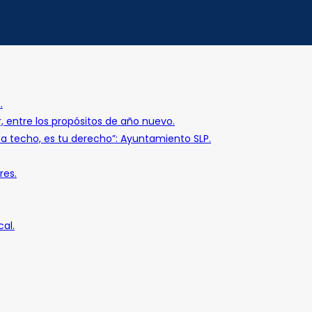
.
r, entre los propósitos de año nuevo.
o a techo, es tu derecho”: Ayuntamiento SLP.
res.
al.