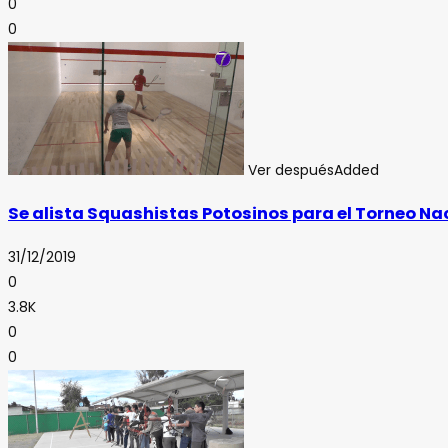
0
0
Ver después
Added
Se alista Squashistas Potosinos para el Torneo Nac
31/12/2019
0
3.8K
0
0