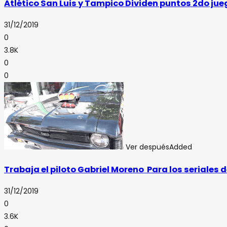
Atlético San Luis y Tampico Dividen puntos 2do j
31/12/2019
0
3.8K
0
0
Ver después
Added
Trabaja el piloto Gabriel Moreno Para los seriales d
31/12/2019
0
3.6K