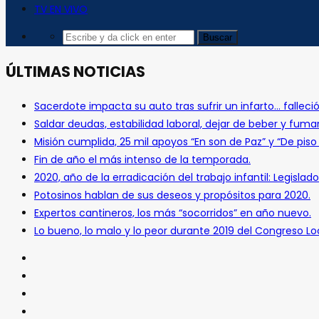
TV EN VIVO
ÚLTIMAS NOTICIAS
Sacerdote impacta su auto tras sufrir un infarto… falleció
Saldar deudas, estabilidad laboral, dejar de beber y fuma
Misión cumplida, 25 mil apoyos “En son de Paz” y “De pis
Fin de año el más intenso de la temporada.
2020, año de la erradicación del trabajo infantil: Legislado
Potosinos hablan de sus deseos y propósitos para 2020.
Expertos cantineros, los más “socorridos” en año nuevo.
Lo bueno, lo malo y lo peor durante 2019 del Congreso Loc