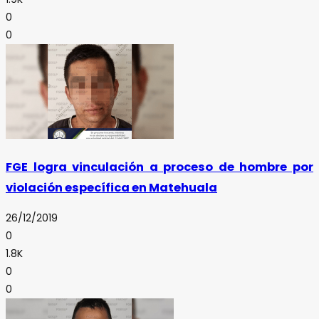
0
0
FGE logra vinculación a proceso de hombre por
violación específica en Matehuala
26/12/2019
0
1.8K
0
0