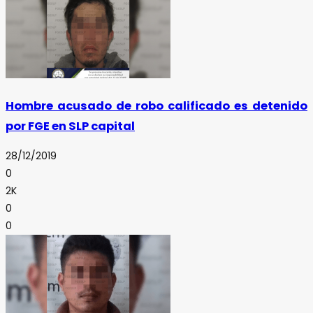
Hombre acusado de robo calificado es detenido
por FGE en SLP capital
28/12/2019
0
2K
0
0