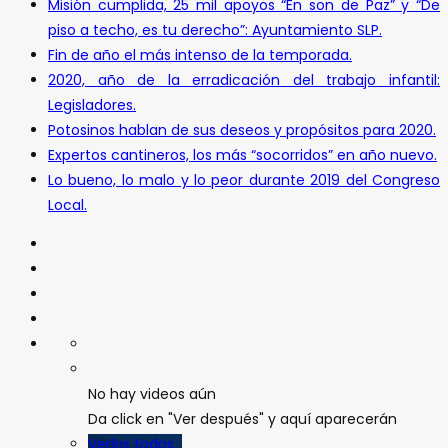
Misión cumplida, 25 mil apoyos “En son de Paz” y “De
piso a techo, es tu derecho”: Ayuntamiento SLP.
Fin de año el más intenso de la temporada.
2020, año de la erradicación del trabajo infantil:
Legisladores.
Potosinos hablan de sus deseos y propósitos para 2020.
Expertos cantineros, los más “socorridos” en año nuevo.
Lo bueno, lo malo y lo peor durante 2019 del Congreso
Local.
No hay videos aún
Da click en "Ver después" y aquí aparecerán
Verlos todos