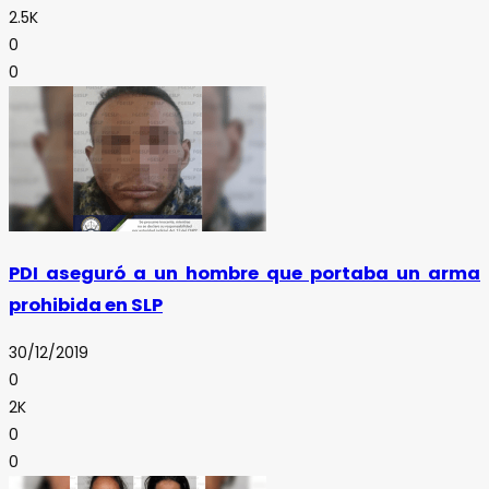
2.5K
0
0
PDI aseguró a un hombre que portaba un arma
prohibida en SLP
30/12/2019
0
2K
0
0