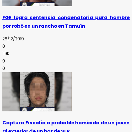
FGE logra sentencia condenatoria para hombre
por robó en un rancho en Tamuín
28/12/2019
0
1.9K
0
0
Captura Fiscalía a probable homicida de un joven
al exterior de un bar de SLP