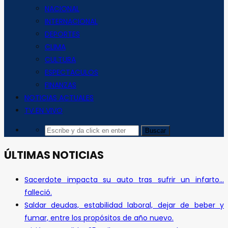
NACIONAL
INTERNACIONAL
DEPORTES
CLIMA
CULTURA
ESPECTACULOS
FINANZAS
NOTICIAS ACTUALES
TV EN VIVO
ÚLTIMAS NOTICIAS
Sacerdote impacta su auto tras sufrir un infarto…
falleció.
Saldar deudas, estabilidad laboral, dejar de beber y
fumar, entre los propósitos de año nuevo.