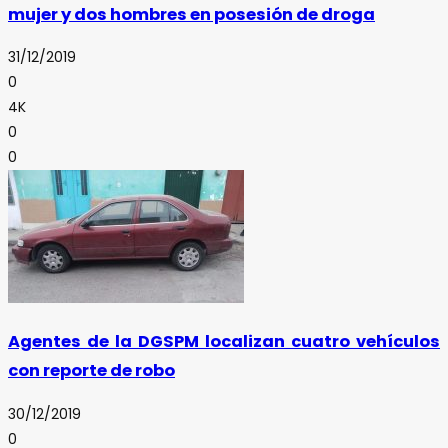
mujer y dos hombres en posesión de droga
31/12/2019
0
4K
0
0
Agentes de la DGSPM localizan cuatro vehículos
con reporte de robo
30/12/2019
0