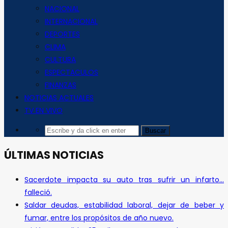
NACIONAL
INTERNACIONAL
DEPORTES
CLIMA
CULTURA
ESPECTACULOS
FINANZAS
NOTICIAS ACTUALES
TV EN VIVO
ÚLTIMAS NOTICIAS
Sacerdote impacta su auto tras sufrir un infarto…
falleció.
Saldar deudas, estabilidad laboral, dejar de beber y
fumar, entre los propósitos de año nuevo.