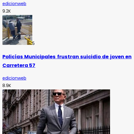
edicionweb
9.2K
5
Policías Municipales frustran suicidio de joven en
Carretera 57
edicionweb
8.9K