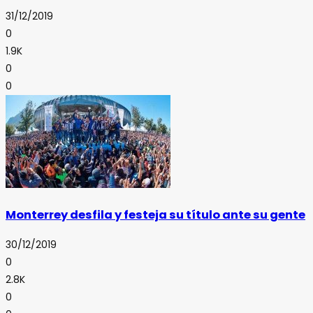
31/12/2019
0
1.9K
0
0
Monterrey desfila y festeja su título ante su gente
30/12/2019
0
2.8K
0