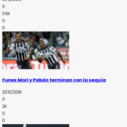
0
3.5K
0
0
Funes Mori y Pabón terminan con la sequía
31/12/2019
0
2K
0
0