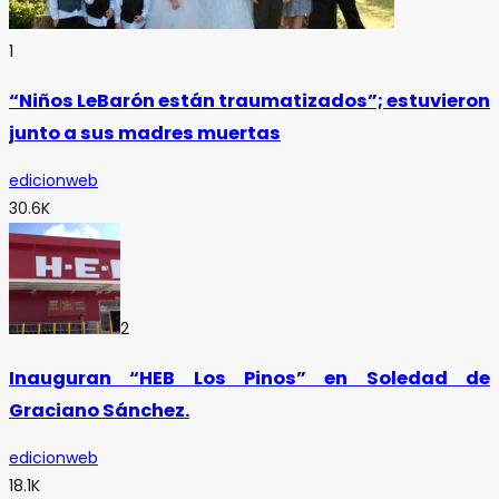
1
“Niños LeBarón están traumatizados”; estuvieron
junto a sus madres muertas
edicionweb
30.6K
2
Inauguran “HEB Los Pinos” en Soledad de
Graciano Sánchez.
edicionweb
18.1K