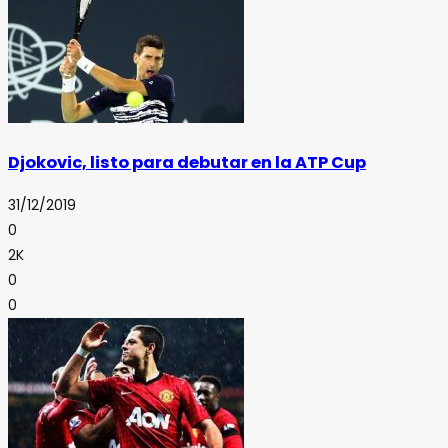
Djokovic, listo para debutar en la ATP Cup
31/12/2019
0
2K
0
0