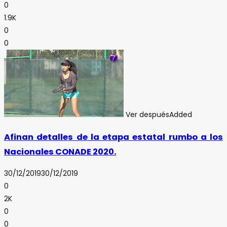
0
1.9K
0
0
Ver después
Added
Afinan detalles de la etapa estatal rumbo a los
Nacionales CONADE 2020.
30/12/2019
30/12/2019
0
2K
0
0