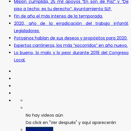
Misión cumplida, 25 mil apoyos “En son de Paz” y “De
piso a techo, es tu derecho”: Ayuntamiento SLP.
Fin de año el más intenso de la temporada.
2020, año de la erradicación del trabajo infantil:
Legisladores.
Potosinos hablan de sus deseos y propósitos para 2020.
Expertos cantineros, los más “socorridos” en año nuevo.
Lo bueno, lo malo y lo peor durante 2019 del Congreso
Local.
No hay videos aún
Da click en "Ver después" y aquí aparecerán
Verlos todos